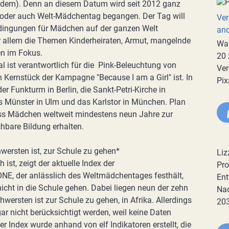
chdem). Denn an diesem Datum wird seit 2012 ganz
g oder auch Welt-Mädchentag begangen. Der Tag will
Ver
edingungen für Mädchen auf der ganzen Welt
an
allem die Themen Kinderheiraten, Armut, mangelnde
War
n im Fokus.
20 
l ist verantwortlich für die Pink-Beleuchtung von
Ver
 Kernstück der Kampagne "Because I am a Girl" ist. In
Pix
r Funkturm in Berlin, die Sankt-Petri-Kirche in
s Münster in Ulm und das Karlstor in München. Plan
dass Mädchen weltweit mindestens neun Jahre zur
hbare Bildung erhalten.
ersten ist, zur Schule zu gehen*
Liz
 ist, zeigt der aktuelle Index der
Pro
ONE, der anlässlich des Weltmädchentages festhält,
Ent
cht in die Schule gehen. Dabei liegen neun der zehn
Nac
ersten ist zur Schule zu gehen, in Afrika. Allerdings
20
r nicht berücksichtigt werden, weil keine Daten
r Index wurde anhand von elf Indikatoren erstellt, die