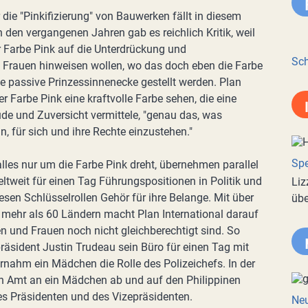
 die "Pinkifizierung" von Bauwerken fällt in diesem
 den vergangenen Jahren gab es reichlich Kritik, weil
er Farbe Pink auf die Unterdrückung und
Sch
rauen hinweisen wollen, wo das doch eben die Farbe
ie passive Prinzessinnenecke gestellt werden. Plan
er Farbe Pink eine kraftvolle Farbe sehen, die eine
de und Zuversicht vermittele, "genau das, was
, für sich und ihre Rechte einzustehen."
Spe
les nur um die Farbe Pink dreht, übernehmen parallel
tweit für einen Tag Führungspositionen in Politik und
Liz
esen Schlüsselrollen Gehör für ihre Belange. Mit über
übe
mehr als 60 Ländern macht Plan International darauf
und Frauen noch nicht gleichberechtigt sind. So
präsident Justin Trudeau sein Büro für einen Tag mit
rnahm ein Mädchen die Rolle des Polizeichefs. In der
in Amt an ein Mädchen ab und auf den Philippinen
s Präsidenten und des Vizepräsidenten.
Neu