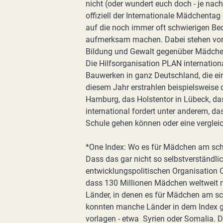
nicht (oder wundert euch doch - je na
offiziell der Internationale Mädchenta
auf die noch immer oft schwierigen B
aufmerksam machen. Dabei stehen vor 
Bildung und Gewalt gegenüber Mädche
Die Hilfsorganisation PLAN internationa
Bauwerken in ganz Deutschland, die ein
diesem Jahr erstrahlen beispielsweise de
Hamburg, das Holstentor in Lübeck, da
international fordert unter anderem, 
Schule gehen können oder eine vergleic
*One Index: Wo es für Mädchen am schw
Dass das gar nicht so selbstverständlich
entwicklungspolitischen Organisation 
dass 130 Millionen Mädchen weltweit ni
Länder, in denen es für Mädchen am schw
konnten manche Länder in dem Index ga
vorlagen - etwa Syrien oder Somalia. De