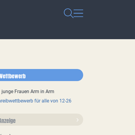
Wettbewerb
reibwettbewerb für alle von 12-26
Anzeige