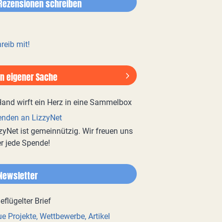
Rezensionen schreiben
reib mit!
In eigener Sache
nden an LizzyNet
zyNet ist gemeinnützig. Wir freuen uns
r jede Spende!
Newsletter
e Projekte, Wettbewerbe, Artikel