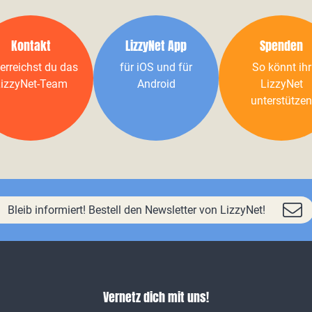
Kontakt
LizzyNet App
Spenden
erreichst du das
für iOS und für
So könnt ihr
izzyNet-Team
Android
LizzyNet
unterstützen
Bleib informiert! Bestell den Newsletter von LizzyNet!
Vernetz dich mit uns!