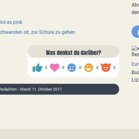
Abo
de
rd es pink
hwersten ist, zur Schule zu gehen
Was denkst du darüber?
Eur
0
0
0
0
0
Buc
Liz
 Redaktion - Stand: 11. Oktober 2017