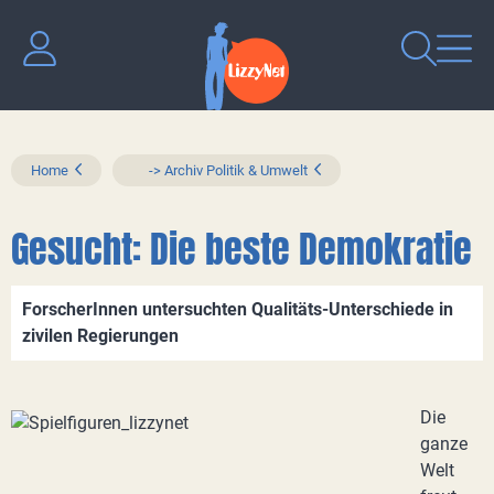
Home
-> Archiv Politik & Umwelt
Gesucht: Die beste Demokratie
ForscherInnen untersuchten Qualitäts-Unterschiede in
zivilen Regierungen
Die
ganze
Welt