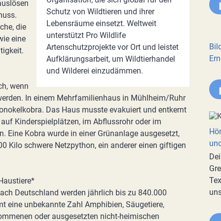
 auslösen
Schutz von Wildtieren und ihrer
muss.
Lebensräume einsetzt. Weltweit
che, die
unterstützt Pro Wildlife
wie eine
Bil
Artenschutzprojekte vor Ort und leistet
igkeit.
Ern
Aufklärungsarbeit, um Wildtierhandel
und Wilderei einzudämmen.
ch, wenn
werden. In einem Mehrfamilienhaus in Mühlheim/Ruhr
Monokelkobra. Das Haus musste evakuiert und entkernt
uf Kinderspielplätzen, im Abflussrohr oder im
Hör
 Eine Kobra wurde in einer Grünanlage ausgesetzt,
und
0 Kilo schwere Netzpython, ein anderer einen giftigen
Dei
Gre
Tex
Haustiere*
uns
 nach Deutschland werden jährlich bis zu 840.000
mt eine unbekannte Zahl Amphibien, Säugetiere,
kommenen oder ausgesetzten nicht-heimischen