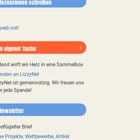
Rezensionen schreiben
reib mit!
In eigener Sache
nden an LizzyNet
zyNet ist gemeinnützig. Wir freuen uns
r jede Spende!
Newsletter
e Projekte, Wettbewerbe, Artikel