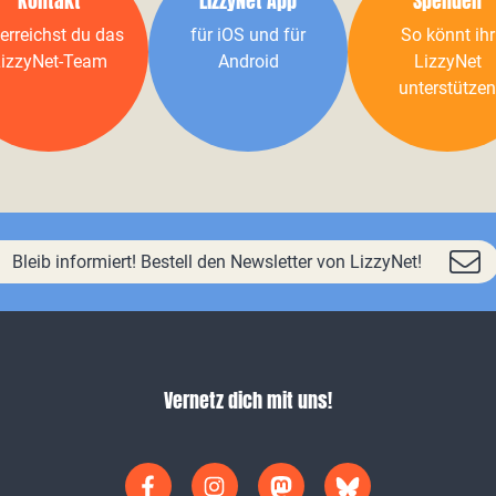
Kontakt
LizzyNet App
Spenden
erreichst du das
für iOS und für
So könnt ihr
izzyNet-Team
Android
LizzyNet
unterstützen
Bleib informiert! Bestell den Newsletter von LizzyNet!
Vernetz dich mit uns!