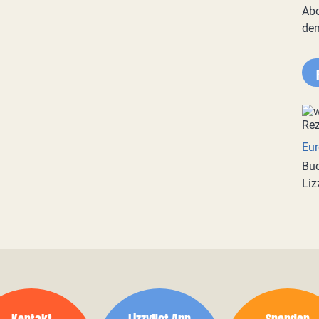
Abo
de
Eur
Buc
Liz