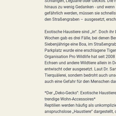
Schlangen, Leguane oder Geckos. Die m
hinaus zu wenig Gedanken - und wenn die
gefährlich werden, müssen sie schnells
den Straßengraben – ausgesetzt, erschl
Exotische Haustiere sind „in“. Doch ihr
Wochen gab es drei Fälle, bei denen Bes
Siebenjährige eine Boa, im Straßengra
Parkplatz wurde eine erschlagene Tiger
Organisation Pro Wildlife hat seit 2008
Echsen und andere Wildtiere allein in
entwischt oder ausgesetzt. Laut Dr. Sand
Tierquälerei, sondern bedroht auch uns
auch eine Gefahr für den Menschen dar
*Der „Deko-Gecko“: Exotische Haustiere
trendige Wohn-Accessoires*
Reptilien werden häufig als unkomplizie
anspruchslose „Haustiere“ dargestellt, 