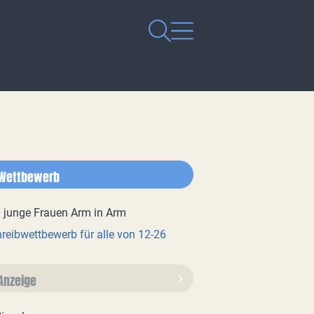
Wettbewerb
reibwettbewerb für alle von 12-26
Anzeige