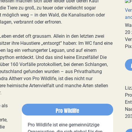
eisten machen sich aber leider über deren Kauf
 Tiere zu groß, zu teuer oder vielleicht sogar
Ver
t möglich weg – in den Wald, die Kanalisation oder
an
agen, verbrannt oder erfroren.
War
20 
 Leben endet oft grausam. Allein in den letzten zwei
Ver
itzer ihre Haustiere „entsorgt“ haben: Im WC fand eine
Pix
ben lag ein verhungerter Leguan, und auf einem
python entdeckt. Und das sind keine Einzelfälle! Die
 über 160 Vorfälle protokolliert, bei denen Schlangen,
 Deutschland gefunden wurden – aus Privathaltung
ra Altherr von Pro Wildlife, ist dies nicht nur
ere heimische Artenvielfalt und manche Arten stellen
Liz
.
Pro
Ent
 als
Nac
Pro Wildlife
20
rte,
Pro Wildlife ist eine gemeinnützige
die
Organisation, die sich global für den