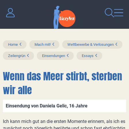
Home
Mach mit!
Wettbewerbe & Verlosungen
Zeilengrün
Einsendungen
Essays
Wenn das Meer stirbt, sterben
wir alle
Einsendung von Daniela Gelic, 16 Jahre
Ich kann mich gut an die ersten Momente erinnern, als ich es
zunächst noch zögerlich berührte und schon fast ehrfürchtig