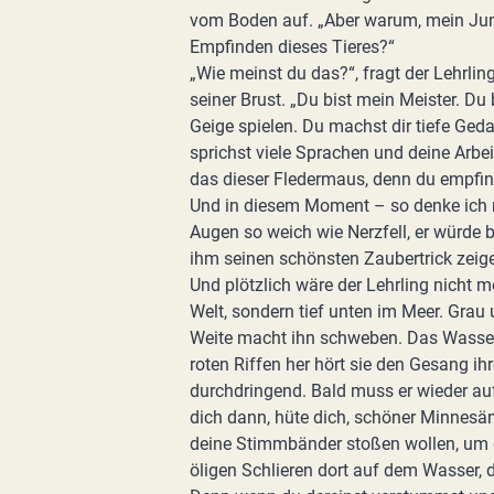
vom Boden auf. „Aber warum, mein Jun
Empfinden dieses Tieres?“
„Wie meinst du das?“, fragt der Lehrlin
seiner Brust. „Du bist mein Meister. D
Geige spielen. Du machst dir tiefe Ged
sprichst viele Sprachen und deine Arbeit
das dieser Fledermaus, denn du empfind
Und in diesem Moment – so denke ich m
Augen so weich wie Nerzfell, er würde
ihm seinen schönsten Zaubertrick zeig
Und plötzlich wäre der Lehrling nicht
Welt, sondern tief unten im Meer. Grau
Weite macht ihn schweben. Das Wasser 
roten Riffen her hört sie den Gesang i
durchdringend. Bald muss er wieder au
dich dann, hüte dich, schöner Minnesän
deine Stimmbänder stoßen wollen, um 
öligen Schlieren dort auf dem Wasser, 