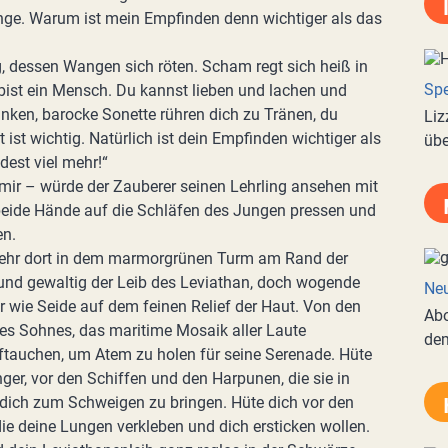
ge. Warum ist mein Empfinden denn wichtiger als das
g, dessen Wangen sich röten. Scham regt sich heiß in
Spe
u bist ein Mensch. Du kannst lieben und lachen und
anken, barocke Sonette rühren dich zu Tränen, du
Liz
 ist wichtig. Natürlich ist dein Empfinden wichtiger als
übe
est viel mehr!“
ir – würde der Zauberer seinen Lehrling ansehen mit
 beide Hände auf die Schläfen des Jungen pressen und
en.
 mehr dort in dem marmorgrünen Turm am Rand der
 und gewaltig der Leib des Leviathan, doch wogende
Neu
wie Seide auf dem feinen Relief der Haut. Von den
Abo
hres Sohnes, das maritime Mosaik aller Laute
de
ftauchen, um Atem zu holen für seine Serenade. Hüte
ger, vor den Schiffen und den Harpunen, die sie in
dich zum Schweigen zu bringen. Hüte dich vor den
die deine Lungen verkleben und dich ersticken wollen.