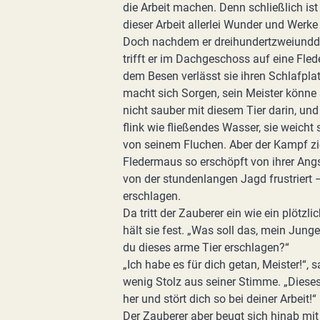
die Arbeit machen. Denn schließlich is
dieser Arbeit allerlei Wunder und Werke 
Doch nachdem er dreihundertzweiunddr
trifft er im Dachgeschoss auf eine Fl
dem Besen verlässt sie ihren Schlafplat
macht sich Sorgen, sein Meister könne 
nicht sauber mit diesem Tier darin, und 
flink wie fließendes Wasser, sie weich
von seinem Fluchen. Aber der Kampf zi
Fledermaus so erschöpft von ihrer Angst
von der stundenlangen Jagd frustriert 
erschlagen.
Da tritt der Zauberer ein wie ein plöt
hält sie fest. „Was soll das, mein Jung
du dieses arme Tier erschlagen?“
„Ich habe es für dich getan, Meister!“, s
wenig Stolz aus seiner Stimme. „Dieses
her und stört dich so bei deiner Arbeit!“
Der Zauberer aber beugt sich hinab mi