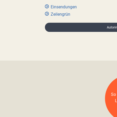
Einsendungen
Zeilengrün
Autorin
So 
L