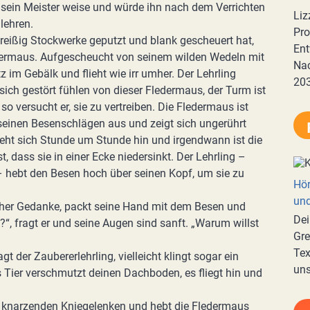
t sein Meister weise und würde ihn nach dem Verrichten
Liz
lehren.
Pro
eißig Stockwerke geputzt und blank gescheuert hat,
Ent
edermaus. Aufgescheucht von seinem wilden Wedeln mit
Nac
z im Gebälk und flieht wie irr umher. Der Lehrling
20
sich gestört fühlen von dieser Fledermaus, der Turm ist
so versucht er, sie zu vertreiben. Die Fledermaus ist
t seinen Besenschlägen aus und zeigt sich ungerührt
eht sich Stunde um Stunde hin und irgendwann ist die
, dass sie in einer Ecke niedersinkt. Der Lehrling –
– hebt den Besen hoch über seinen Kopf, um sie zu
Hör
und
zlicher Gedanke, packt seine Hand mit dem Besen und
Dei
e?“, fragt er und seine Augen sind sanft. „Warum willst
Gre
Tex
agt der Zaubererlehrling, vielleicht klingt sogar ein
uns
 Tier verschmutzt deinen Dachboden, es fliegt hin und
t knarzenden Kniegelenken und hebt die Fledermaus