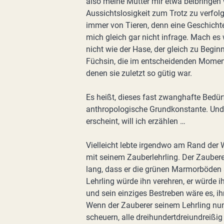
also meine Mutter mir etwa beibringen w
Aussichtslosigkeit zum Trotz zu verfolg
immer von Tieren, denn eine Geschichte,
mich gleich gar nicht infrage. Mach es 
nicht wie der Hase, der gleich zu Begin
Füchsin, die im entscheidenden Moment
denen sie zuletzt so gütig war.
Es heißt, dieses fast zwanghafte Bedürf
anthropologische Grundkonstante. Und
erscheint, will ich erzählen …
Vielleicht lebte irgendwo am Rand der
mit seinem Zauberlehrling. Der Zaubere
lang, dass er die grünen Marmorböden 
Lehrling würde ihn verehren, er würde 
und sein einziges Bestreben wäre es, ih
Wenn der Zauberer seinem Lehrling nu
scheuern, alle dreihundertdreiundreißig