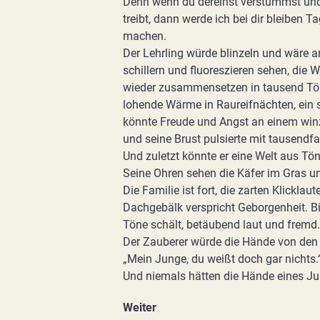
Denn wenn du dereinst verstummst und 
treibt, dann werde ich bei dir bleiben
machen.
Der Lehrling würde blinzeln und wäre a
schillern und fluoreszieren sehen, die 
wieder zusammensetzen in tausend Töne
lohende Wärme in Raureifnächten, ein s
könnte Freude und Angst an einem win
und seine Brust pulsierte mit tausendf
Und zuletzt könnte er eine Welt aus Tön
Seine Ohren sehen die Käfer im Gras u
Die Familie ist fort, die zarten Klickla
Dachgebälk verspricht Geborgenheit. Bis
Töne schält, betäubend laut und fremd.
Der Zauberer würde die Hände von den 
„Mein Junge, du weißt doch gar nichts.
Und niemals hätten die Hände eines Ju
Weiter