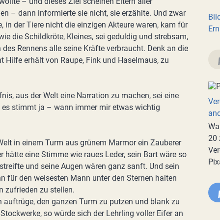
ollte – und dieses Ziel scheinen Eltern aller
en – dann informierte sie nicht, sie erzählte. Und zwar
Bil
 in der Tiere nicht die einzigen Akteure waren, kam für
Ern
wie die Schildkröte, Kleines, sei geduldig und strebsam,
n des Rennens alle seine Kräfte verbraucht. Denk an die
 Hilfe erhält von Raupe, Fink und Haselmaus, zu
nis, aus der Welt eine Narration zu machen, sei eine
Ver
 es stimmt ja – wann immer mir etwas wichtig
an
War
20 
 Welt in einem Turm aus grünem Marmor ein Zauberer
Ver
r hätte eine Stimme wie raues Leder, sein Bart wäre so
Pix
streifte und seine Augen wären ganz sanft. Und sein
ihn für den weisesten Mann unter den Sternen halten
n zufrieden zu stellen.
n auftrüge, den ganzen Turm zu putzen und blank zu
 Stockwerke, so würde sich der Lehrling voller Eifer an