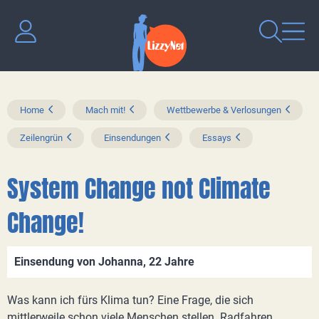
Home
Mach mit!
Wettbewerbe & Verlosungen
Zeilengrün
Einsendungen
Essays
System Change not Climate
Change!
Einsendung von Johanna, 22 Jahre
Was kann ich fürs Klima tun? Eine Frage, die sich
mittlerweile schon viele Menschen stellen. Radfahren,