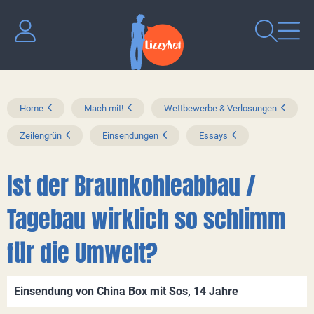
Home
Mach mit!
Wettbewerbe & Verlosungen
Zeilengrün
Einsendungen
Essays
Ist der Braunkohleabbau /
Tagebau wirklich so schlimm
für die Umwelt?
Einsendung von China Box mit Sos, 14 Jahre