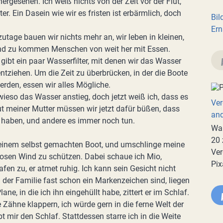
hergesehen. Ich weiß nichts von der Zeit vor der Flut,
. Ein Dasein wie wir es fristen ist erbärmlich, doch
Bil
Ern
utage bauen wir nichts mehr an, wir leben in kleinen,
nd zu kommen Menschen von weit her mit Essen.
gibt ein paar Wasserfilter, mit denen wir das Wasser
tziehen. Um die Zeit zu überbrücken, in der die Boote
rden, essen wir alles Mögliche.
ieso das Wasser anstieg, doch jetzt weiß ich, dass es
Ver
t meiner Mutter müssen wir jetzt dafür büßen, dass
an
 haben, und andere es immer noch tun.
War
20 
 einem selbst gemachten Boot, und umschlinge meine
Ver
osen Wind zu schützen. Dabei schaue ich Mio,
Pix
en zu, er atmet ruhig. Ich kann sein Gesicht nicht
n der Familie fast schon ein Markenzeichen sind, liegen
ne, in die ich ihn eingehüllt habe, zittert er im Schlaf.
 Zähne klappern, ich würde gern in die ferne Welt der
 mir den Schlaf. Stattdessen starre ich in die Weite