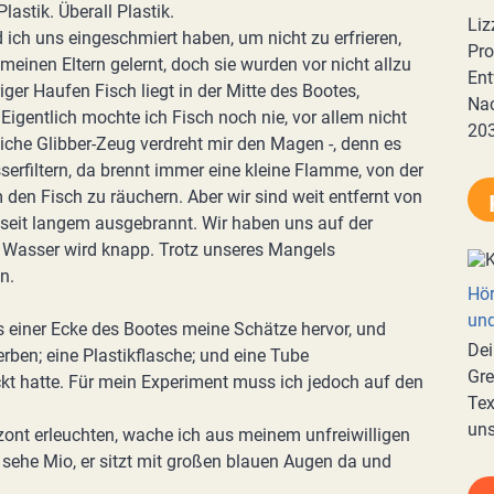
astik. Überall Plastik.
Liz
 ich uns eingeschmiert haben, um nicht zu erfrieren,
Pro
 meinen Eltern gelernt, doch sie wurden vor nicht allzu
Ent
iger Haufen Fisch liegt in der Mitte des Bootes,
Nac
Eigentlich mochte ich Fisch noch nie, vor allem nicht
20
liche Glibber-Zeug verdreht mir den Magen -, denn es
sserfiltern, da brennt immer eine kleine Flamme, von der
en Fisch zu räuchern. Aber wir sind weit entfernt von
t seit langem ausgebrannt. Wir haben uns auf der
 Wasser wird knapp. Trotz unseres Mangels
n.
Hör
und
us einer Ecke des Bootes meine Schätze hervor, und
Dei
erben; eine Plastikflasche; und eine Tube
Gre
ckt hatte. Für mein Experiment muss ich jedoch auf den
Tex
uns
zont erleuchten, wache ich aus meinem unfreiwilligen
sehe Mio, er sitzt mit großen blauen Augen da und