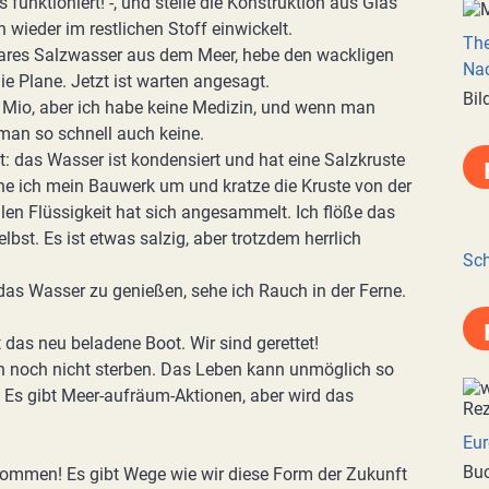
 funktioniert! -, und stelle die Konstruktion aus Glas
 wieder im restlichen Stoff einwickelt.
Th
bares Salzwasser aus dem Meer, hebe den wackligen
Nac
e Plane. Jetzt ist warten angesagt.
Bil
io, aber ich habe keine Medizin, und wenn man
man so schnell auch keine.
t: das Wasser ist kondensiert und hat eine Salzkruste
rehe ich mein Bauwerk um und kratze die Kruste von der
vollen Flüssigkeit hat sich angesammelt. Ich flöße das
bst. Es ist etwas salzig, aber trotzdem herrlich
Sch
s Wasser zu genießen, sehe ich Rauch in der Ferne.
 das neu beladene Boot. Wir sind gerettet!
den noch nicht sterben. Das Leben kann unmöglich so
 Es gibt Meer-aufräum-Aktionen, aber wird das
Eur
Buc
 kommen! Es gibt Wege wie wir diese Form der Zukunft