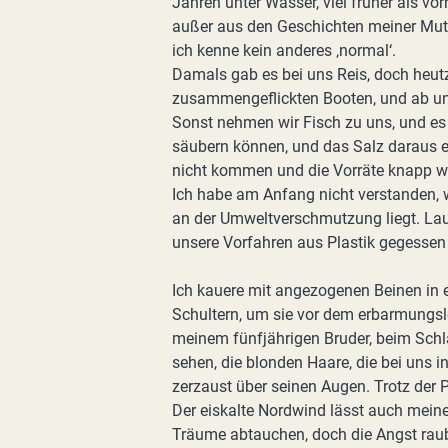
Jahren unter Wasser, viel früher als vor
außer aus den Geschichten meiner Mutter
ich kenne kein anderes ‚normal‘.
Damals gab es bei uns Reis, doch heutz
zusammengeflickten Booten, und ab u
Sonst nehmen wir Fisch zu uns, und es 
säubern können, und das Salz daraus en
nicht kommen und die Vorräte knapp we
Ich habe am Anfang nicht verstanden, w
an der Umweltverschmutzung liegt. Lau
unsere Vorfahren aus Plastik gegessen
Ich kauere mit angezogenen Beinen in
Schultern, um sie vor dem erbarmungsl
meinem fünfjährigen Bruder, beim Schlaf
sehen, die blonden Haare, die bei uns i
zerzaust über seinen Augen. Trotz der Pla
Der eiskalte Nordwind lässt auch meine
Träume abtauchen, doch die Angst raubt