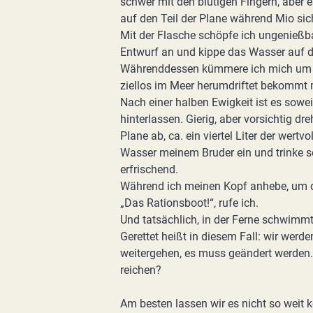
schwer mit den blutigen Fingern, aber es
auf den Teil der Plane während Mio sich
Mit der Flasche schöpfe ich ungenieß
Entwurf an und kippe das Wasser auf di
Währenddessen kümmere ich mich um M
ziellos im Meer herumdriftet bekommt 
Nach einer halben Ewigkeit ist es sowei
hinterlassen. Gierig, aber vorsichtig d
Plane ab, ca. ein viertel Liter der wert
Wasser meinem Bruder ein und trinke sel
erfrischend.
Während ich meinen Kopf anhebe, um da
„Das Rationsboot!“, rufe ich.
Und tatsächlich, in der Ferne schwimmt
Gerettet heißt in diesem Fall: wir wer
weitergehen, es muss geändert werden.
reichen?
Am besten lassen wir es nicht so weit