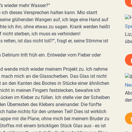
t‘s wieder mehr Wasser?“
ob ich dieses Versprechen halten kann. Mio starrt
ir seine glühenden Wangen auf, ich lege eine Hand auf
Spe
achte ich ihn, ohne etwas zu sagen. Krank werden heißt
f nicht sterben, ich muss es verhindern!
Liz
etten, ist das nicht toll?“, fragt er, seine Stimme ist
übe
 Delirium tritt früh ein. Entweder vom Fieber oder
und wende mich wieder meinem Projekt zu. Ich nehme
d mach mich an die Glasscherben. Das Glas ist nicht
t an den Kanten des Bootes in Stücke einer ähnlichen
Neu
e nicht in meinen Fingern feststecken, bewahre ich
Abo
Lücken im Kleber zu füllen. Ich stelle vier der Scheiben
de
den Überresten des Klebers aneinander. Die fünfte
 habe nichts für den unteren Teil! Dies ist wirklich
hnappe mir die Plane, ohne mich bei meinem Bruder zu
Stoffes mit einem bröckligen Stück Glas aus - es ist