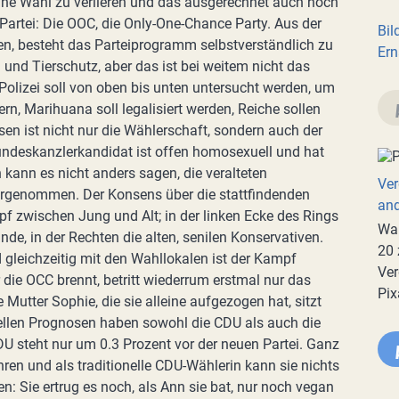
eine Wahl zu verlieren und das ausgerechnet auch noch
Partei: Die OOC, die Only-One-Chance Party. Aus der
Bil
n, besteht das Parteiprogramm selbstverständlich zu
Ern
nd Tierschutz, aber das ist bei weitem nicht das
 Polizei soll von oben bis unten untersucht werden, um
rn, Marihuana soll legalisiert werden, Reiche sollen
sen ist nicht nur die Wählerschaft, sondern auch der
Bundeskanzlerkandidat ist offen homosexuell und hat
 kann es nicht anders sagen, die veralteten
Ver
rgenommen. Der Konsens über die stattfindenden
an
f zwischen Jung und Alt; in der linken Ecke des Rings
War
de, in der Rechten die alten, senilen Konservativen.
20 
d gleichzeitig mit den Wahllokalen ist der Kampf
Ver
r die OCC brennt, betritt wiederrum erstmal nur das
Pix
utter Sophie, die sie alleine aufgezogen hat, sitzt
ellen Prognosen haben sowohl die CDU als auch die
U steht nur um 0.3 Prozent vor der neuen Partei. Ganz
ren und als traditionelle CDU-Wählerin kann sie nichts
: Sie ertrug es noch, als Ann sie bat, nur noch vegan