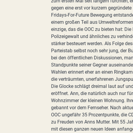
zum ersten Mal seit langem fürchten, 
gegen eine erst vor kurzem gegründete 
Fridays-For-Future Bewegung entstande
einem großen Teil aus Umweltreformen u
einzige, das die OOC zu bieten hat: Die
Polizeigewalt und ähnliches zu verhinde
stärker besteuert werden. Als Folge des
Parteistab selbst noch sehr jung, der 
bei den öffentlichen Diskussionen, man
Standpunkte seiner Gegner auseinande
Wahlen erinnert eher an einen Ringkamp
die verträumten, unerfahrenen Jungspun
Die Glocke schlägt dreimal laut auf un
eröffnet. Ann, die natürlich auch nur fü
Wohnzimmer der kleinen Wohnung. Ihre M
gebannt vor dem Fernseher. Nach aktu
OOC ungefähr 35 Prozentpunkte, die CD
zu Freuden von Anns Mutter. Mit 55 Jah
mit diesen ganzen neuen Ideen anfangen