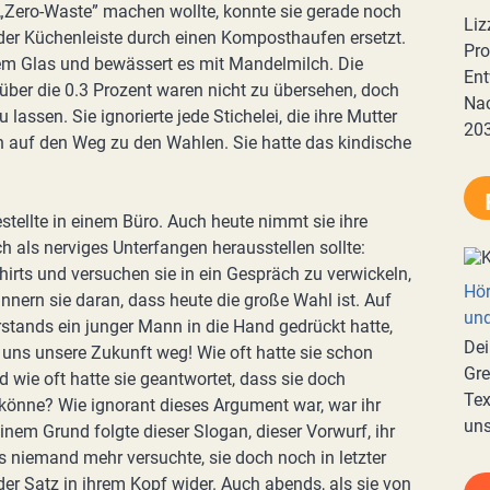
 „Zero-Waste” machen wollte, konnte sie gerade noch
Liz
 der Küchenleiste durch einen Komposthaufen ersetzt.
Pro
em Glas und bewässert es mit Mandelmilch. Die
Ent
über die 0.3 Prozent waren nicht zu übersehen, doch
Nac
lassen. Sie ignorierte jede Stichelei, die ihre Mutter
20
 auf den Weg zu den Wahlen. Sie hatte das kindische
stellte in einem Büro. Auch heute nimmt sie ihre
ch als nerviges Unterfangen herausstellen sollte:
hirts und versuchen sie in ein Gespräch zu verwickeln,
Hör
innern sie daran, dass heute die große Wahl ist. Auf
und
derstands ein junger Mann in die Hand gedrückt hatte,
Dei
t uns unsere Zukunft weg! Wie oft hatte sie schon
Gre
d wie oft hatte sie geantwortet, dass sie doch
Tex
könne? Wie ignorant dieses Argument war, war ihr
uns
em Grund folgte dieser Slogan, dieser Vorwurf, ihr
s niemand mehr versuchte, sie doch noch in letzter
der Satz in ihrem Kopf wider. Auch abends, als sie von