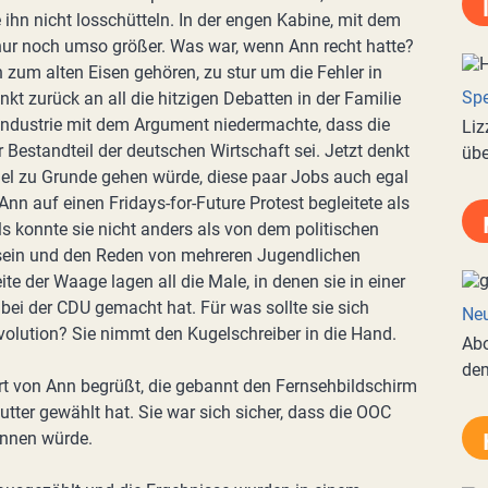
 ihn nicht losschütteln. In der engen Kabine, mit dem
l nur noch umso größer. Was war, wenn Ann recht hatte?
 zum alten Eisen gehören, zu stur um die Fehler in
Spe
t zurück an all die hitzigen Debatten in der Familie
eindustrie mit dem Argument niedermachte, dass die
Liz
r Bestandteil der deutschen Wirtschaft sei. Jetzt denkt
übe
el zu Grunde gehen würde, diese paar Jobs auch egal
 Ann auf einen Fridays-for-Future Protest begleitete als
ls konnte sie nicht anders als von dem politischen
sein und den Reden von mehreren Jugendlichen
e der Waage lagen all die Male, in denen sie in einer
bei der CDU gemacht hat. Für was sollte sie sich
Neu
volution? Sie nimmt den Kugelschreiber in die Hand.
Abo
de
ort von Ann begrüßt, die gebannt den Fernsehbildschirm
Mutter gewählt hat. Sie war sich sicher, dass die OOC
innen würde.