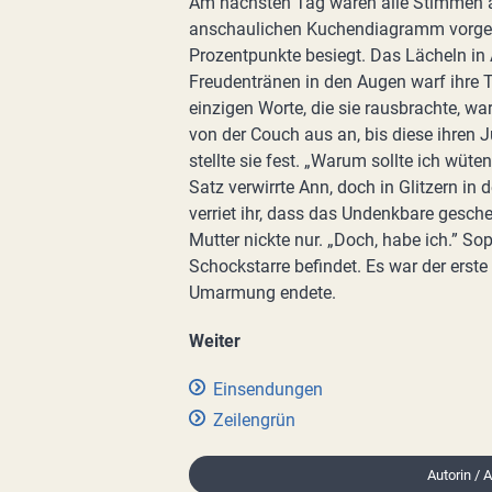
Am nächsten Tag waren alle Stimmen a
anschaulichen Kuchendiagramm vorgest
Prozentpunkte besiegt. Das Lächeln in
Freudentränen in den Augen warf ihre T
einzigen Worte, die sie rausbrachte, wa
von der Couch aus an, bis diese ihren J
stellte sie fest. „Warum sollte ich wüte
Satz verwirrte Ann, doch in Glitzern i
verriet ihr, dass das Undenkbare gescheh
Mutter nickte nur. „Doch, habe ich.” Sop
Schockstarre befindet. Es war der erste
Umarmung endete.
Weiter
Einsendungen
Zeilengrün
Autorin / 