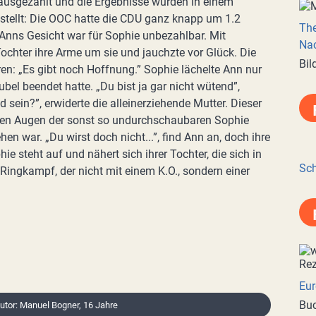
usgezählt und die Ergebnisse wurden in einem
ellt: Die OOC hatte die CDU ganz knapp um 1.2
Th
 Anns Gesicht war für Sophie unbezahlbar. Mit
Nac
ochter ihre Arme um sie und jauchzte vor Glück. Die
Bil
ren: „Es gibt noch Hoffnung.” Sophie lächelte Ann nur
ubel beendet hatte. „Du bist ja gar nicht wütend”,
nd sein?”, erwiderte die alleinerziehende Mutter. Dieser
n den Augen der sonst so undurchschaubaren Sophie
en war. „Du wirst doch nicht...”, find Ann an, doch ihre
hie steht auf und nähert sich ihrer Tochter, die sich in
Sch
 Ringkampf, der nicht mit einem K.O., sondern einer
Eur
Buc
Autor: Manuel Bogner, 16 Jahre