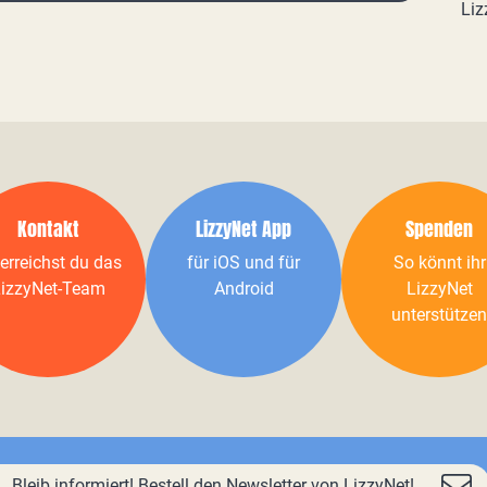
Liz
Kontakt
LizzyNet App
Spenden
erreichst du das
für iOS und für
So könnt ihr
izzyNet-Team
Android
LizzyNet
unterstützen
Bleib informiert! Bestell den Newsletter von LizzyNet!