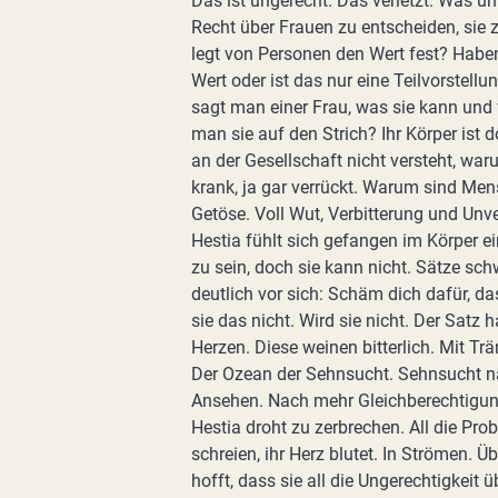
Das ist ungerecht. Das verletzt. Was 
Recht über Frauen zu entscheiden, sie z
legt von Personen den Wert fest? Haben
Wert oder ist das nur eine Teilvorstellu
sagt man einer Frau, was sie kann und
man sie auf den Strich? Ihr Körper ist d
an der Gesellschaft nicht versteht, w
krank, ja gar verrückt. Warum sind Men
Getöse. Voll Wut, Verbitterung und Unv
Hestia fühlt sich gefangen im Körper ein
zu sein, doch sie kann nicht. Sätze sch
deutlich vor sich: Schäm dich dafür, d
sie das nicht. Wird sie nicht. Der Satz 
Herzen. Diese weinen bitterlich. Mit Trän
Der Ozean der Sehnsucht. Sehnsucht n
Ansehen. Nach mehr Gleichberechtigun
Hestia droht zu zerbrechen. All die Pro
schreien, ihr Herz blutet. In Strömen. Ü
hofft, dass sie all die Ungerechtigkeit üb