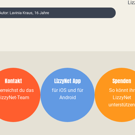
Liz
Autor: Lavinia Kraus, 16 Jahre
Kontakt
LizzyNet App
Spenden
erreichst du das
für iOS und für
So könnt ihr
izzyNet-Team
Android
LizzyNet
unterstützen