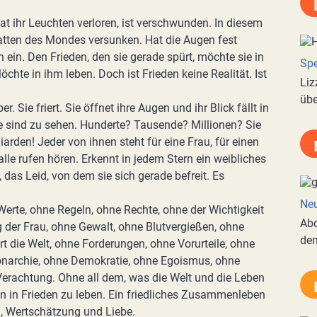
at ihr Leuchten verloren, ist verschwunden. In diesem
tten des Mondes versunken. Hat die Augen fest
h ein. Den Frieden, den sie gerade spürt, möchte sie in
Spe
hte in ihm leben. Doch ist Frieden keine Realität. Ist
Liz
übe
er. Sie friert. Sie öffnet ihre Augen und ihr Blick fällt in
e sind zu sehen. Hunderte? Tausende? Millionen? Sie
iarden! Jeder von ihnen steht für eine Frau, für einen
lle rufen hören. Erkennt in jedem Stern ein weibliches
 das Leid, von dem sie sich gerade befreit. Es
Neu
Werte, ohne Regeln, ohne Rechte, ohne der Wichtigkeit
Abo
 der Frau, ohne Gewalt, ohne Blutvergießen, ohne
de
t die Welt, ohne Forderungen, ohne Vorurteile, ohne
onarchie, ohne Demokratie, ohne Egoismus, ohne
Verachtung. Ohne all dem, was die Welt und die Leben
en in Frieden zu leben. Ein friedliches Zusammenleben
g, Wertschätzung und Liebe.