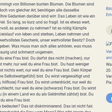
umringt von Billionen bunten Blumen. Die Blumen sind
Bil
och von gleicher Art, benötigen alle dasselbe
Ern
 Ihre Gedanken darüber sind wirr. Das Leben ist wie ein
viel. So lang, so kurz und so fragil. Ist es etwas wert,
nnvoll, es anderen zu nehmen? Ist es nötig Kämpfe
reislauf von leben und sterben, Leben nehmen und
wertvollstes Geschenk, unser wertvollster Besitz? Doch
u geben. Was muss man sich alles anhören, was muss
Ver
 traurig und schmerzt ungemein.
an
du eine Frau bist. Du darfst das nicht (machen), nur
ht mehr, nur weil du eine Frau bist. Du hast weniger
War
st nichts wert, nur weil du eine Frau bist. Dein Körper
20 
hne Selbstwertgefühl) bist. Du wirst vergewaltigt und
Ver
hilflose) Frau bist. Du wirst unterdrückt, nur weil du
Pix
 schlecht, nur weil du eine (schwarze) Frau bist. Du wirst
u (in einem Land wo du als Geldmittel zählst) bist. Du
 du eine Frau bist.
 bedeuten? Das ist diskriminierend. Das ist nicht fair.