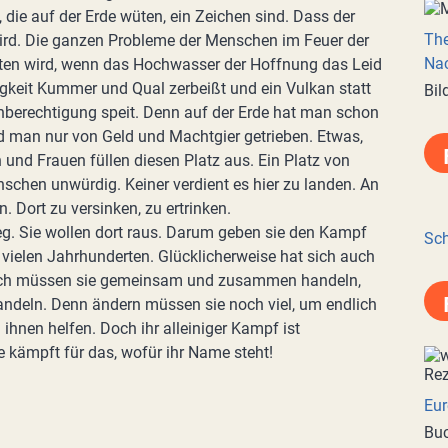
 die auf der Erde wüten, ein Zeichen sind. Dass der
Th
ird. Die ganzen Probleme der Menschen im Feuer der
Nac
eiten wird, wenn das Hochwasser der Hoffnung das Leid
tigkeit Kummer und Qual zerbeißt und ein Vulkan statt
Bil
hberechtigung speit. Denn auf der Erde hat man schon
wird man nur von Geld und Machtgier getrieben. Etwas,
 und Frauen füllen diesen Platz aus. Ein Platz von
hen unwürdig. Keiner verdient es hier zu landen. An
. Dort zu versinken, zu ertrinken.
weg. Sie wollen dort raus. Darum geben sie den Kampf
Sch
 vielen Jahrhunderten. Glücklicherweise hat sich auch
och müssen sie gemeinsam und zusammen handeln,
andeln. Denn ändern müssen sie noch viel, um endlich
ihnen helfen. Doch ihr alleiniger Kampf ist
ie kämpft für das, wofür ihr Name steht!
Eur
Buc