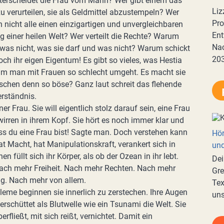
unterscheidet die Frau vom Mann? Wer gibt einem das
Liz
u verurteilen, sie als Geldmittel abzustempeln? Wer
Pro
 nicht alle einen einzigartigen und unvergleichbaren
Ent
ng einer heilen Welt? Wer verteilt die Rechte? Warum
Nac
 was nicht, was sie darf und was nicht? Warum schickt
20
och ihr eigen Eigentum! Es gibt so vieles, was Hestia
arum man mit Frauen so schlecht umgeht. Es macht sie
schen denn so böse? Ganz laut schreit das flehende
erständnis.
er Frau. Sie will eigentlich stolz darauf sein, eine Frau
wirren in ihrem Kopf. Sie hört es noch immer klar und
ass du eine Frau bist! Sagte man. Doch verstehen kann
Hör
hat Macht, hat Manipulationskraft, verankert sich in
und
en füllt sich ihr Körper, als ob der Ozean in ihr lebt.
Dei
ach mehr Freiheit. Nach mehr Rechten. Nach mehr
Gre
g. Nach mehr von allem.
Tex
bleme beginnen sie innerlich zu zerstechen. Ihre Augen
uns
berschüttet als Blutwelle wie ein Tsunami die Welt. Sie
erfließt, mit sich reißt, vernichtet. Damit ein