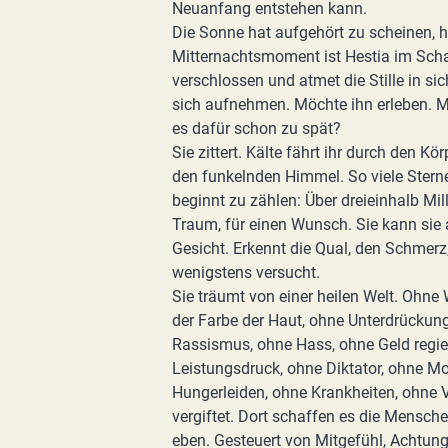
Neuanfang entstehen kann.
Die Sonne hat aufgehört zu scheinen, h
Mitternachtsmoment ist Hestia im Scha
verschlossen und atmet die Stille in sic
sich aufnehmen. Möchte ihn erleben. Möc
es dafür schon zu spät?
Sie zittert. Kälte fährt ihr durch den Körp
den funkelnden Himmel. So viele Stern
beginnt zu zählen: Über dreieinhalb Mill
Traum, für einen Wunsch. Sie kann sie a
Gesicht. Erkennt die Qual, den Schmerz,
wenigstens versucht.
Sie träumt von einer heilen Welt. Ohne 
der Farbe der Haut, ohne Unterdrückung
Rassismus, ohne Hass, ohne Geld regier
Leistungsdruck, ohne Diktator, ohne M
Hungerleiden, ohne Krankheiten, ohne 
vergiftet. Dort schaffen es die Mensch
eben. Gesteuert von Mitgefühl, Achtun