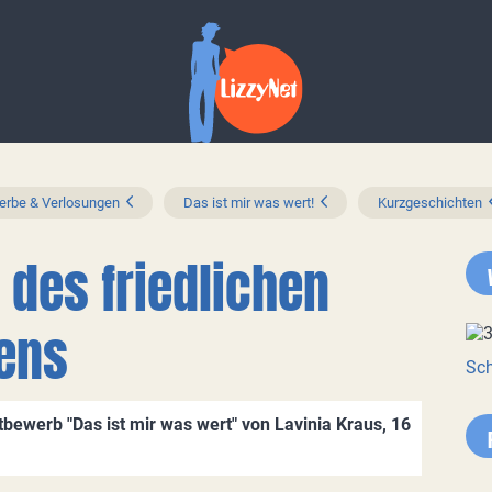
rbe & Verlosungen
Das ist mir was wert!
Kurzgeschichten
 des friedlichen
ens
Sch
bewerb "Das ist mir was wert" von Lavinia Kraus, 16