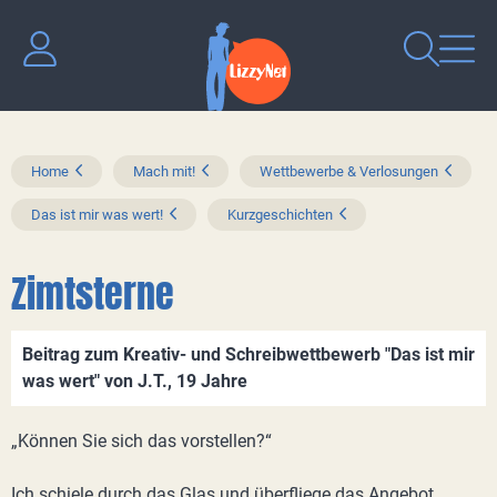
Home
Mach mit!
Wettbewerbe & Verlosungen
Das ist mir was wert!
Kurzgeschichten
Zimtsterne
Beitrag zum Kreativ- und Schreibwettbewerb "Das ist mir
was wert" von J.T., 19 Jahre
„Können Sie sich das vorstellen?“
Ich schiele durch das Glas und überfliege das Angebot.