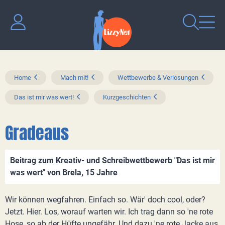
Home
Mach mit!
Wettbewerbe & Verlosungen
Das ist mir was wert!
Kurzgeschichten
Gradeaus
Beitrag zum Kreativ- und Schreibwettbewerb "Das ist mir
was wert" von Brela, 15 Jahre
Wir können wegfahren. Einfach so. Wär' doch cool, oder?
Jetzt. Hier. Los, worauf warten wir. Ich trag dann so 'ne rote
Hose, so ab der Hüfte ungefähr. Und dazu 'ne rote Jacke aus