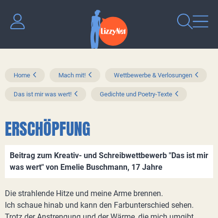
Home
Mach mit!
Wettbewerbe & Verlosungen
Das ist mir was wert!
Gedichte und Poetry-Texte
ERSCHÖPFUNG
Beitrag zum Kreativ- und Schreibwettbewerb "Das ist mir
was wert" von Emelie Buschmann, 17 Jahre
Die strahlende Hitze und meine Arme brennen.
Ich schaue hinab und kann den Farbunterschied sehen.
Trotz der Anstrengung und der Wärme, die mich umgibt,