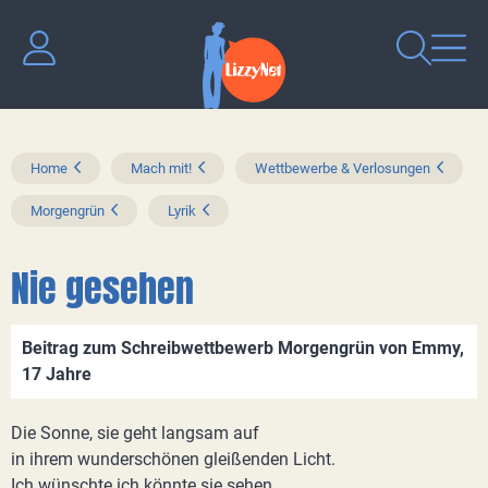
Home
Mach mit!
Wettbewerbe & Verlosungen
Morgengrün
Lyrik
Nie gesehen
Beitrag zum Schreibwettbewerb Morgengrün von Emmy,
17 Jahre
Die Sonne, sie geht langsam auf
in ihrem wunderschönen gleißenden Licht.
Ich wünschte ich könnte sie sehen