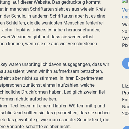
 Zeitung, auf dieser Website. Das gedruckte g kommt
er: in manchen Schriftarten sieht es aus wie ein Kreis
Ver
 der Schule. In anderen Schriftarten aber ist es eine
an
n Schleifen, die die wenigsten Menschen fehlerfrei
War
er John Hopkins University haben herausgefunden,
20 
 zwei Versionen gibt und dass sie weder selbst
Ver
nnen können, wenn sie sie aus vier verschiedenen
Pix
key waren ursprünglich davon ausgegangen, dass wir
au aussieht, wenn wir ihn aufmerksam betrachten,
scheint aber nicht zu stimmen. In ihren Experimenten
estpersonen zunächst einmal aufzählen, welche
Liz
chiedliche Druckformen haben. Lediglich zweien fiel
Pro
 Formen richtig aufschreiben.
Ent
einen Text lesen mit einem Haufen Wörtern mit g und
Nac
nschließend sollten sie das g schreiben, das sie soeben
20
eb das gewohnte g, wie man es in der Schule lernt, die
re Variante, schaffte es aber nicht.