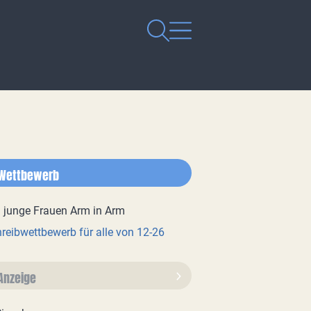
Wettbewerb
reibwettbewerb für alle von 12-26
Anzeige