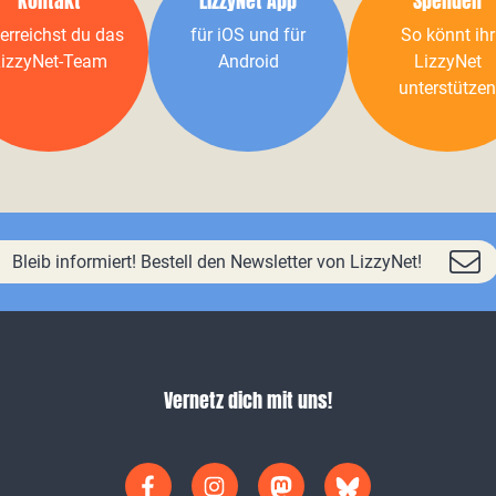
Kontakt
LizzyNet App
Spenden
erreichst du das
für iOS und für
So könnt ihr
izzyNet-Team
Android
LizzyNet
unterstützen
Bleib informiert! Bestell den Newsletter von LizzyNet!
Vernetz dich mit uns!