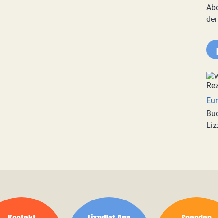
Abo
de
Eur
Buc
Liz