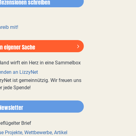
Rezensionen schreiben
reib mit!
In eigener Sache
nden an LizzyNet
zyNet ist gemeinnützig. Wir freuen uns
r jede Spende!
Newsletter
e Projekte, Wettbewerbe, Artikel