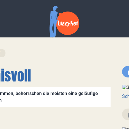
isvoll
ommen, beherrschen die meisten eine geläufige
Sch
m