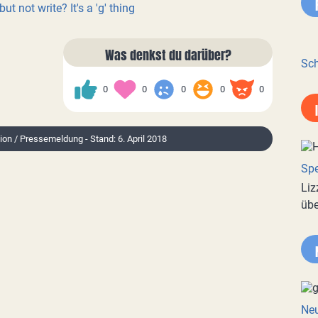
ut not write? It's a 'g' thing
Was denkst du darüber?
Sch
0
0
0
0
0
tion / Pressemeldung - Stand: 6. April 2018
Spe
Liz
übe
Neu