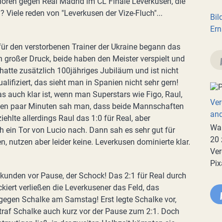
loren gegen Real Madrid im CL Finale Leverkusen, die
 Viele reden von "Leverkusen der Vize-Fluch"...
Bil
Ern
für den verstorbenen Trainer der Ukraine begann das
 großer Druck, beide haben den Meister verspielt und
atte zusätzlich 100jähriges Jubiläum und ist nicht
lifiziert, das sieht man in Spanien nicht sehr gern!
was auch klar ist, wenn man Superstars wie Figo, Raul,
Ver
sten paar Minuten sah man, dass beide Mannschaften
an
iehlte allerdings Raul das 1:0 für Real, aber
War
h ein Tor von Lucio nach. Dann sah es sehr gut für
20 
, nutzen aber leider keine. Leverkusen dominierte klar.
Ver
Pix
ekunden vor Pause, der Schock! Das 2:1 für Real durch
kiert verließen die Leverkusener das Feld, das
 gegen Schalke am Samstag! Erst legte Schalke vor,
traf Schalke auch kurz vor der Pause zum 2:1. Doch