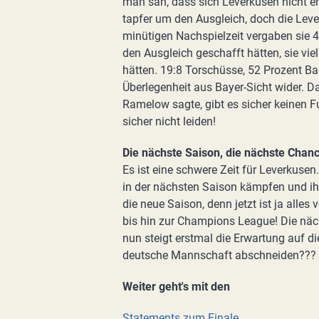
man sah, dass sich Leverkusen nicht en
tapfer um den Ausgleich, doch die Lever
minütigen Nachspielzeit vergaben sie 4
den Ausgleich geschafft hätten, sie vie
hätten. 19:8 Torschüsse, 52 Prozent Bal
Überlegenheit aus Bayer-Sicht wider. 
Ramelow sagte, gibt es sicher keinen 
sicher nicht leiden!
Die nächste Saison, die nächste Chan
Es ist eine schwere Zeit für Leverkusen
in der nächsten Saison kämpfen und ih
die neue Saison, denn jetzt ist ja alle
bis hin zur Champions League! Die näc
nun steigt erstmal die Erwartung auf di
deutsche Mannschaft abschneiden??? A
Weiter geht's mit den
Statements zum Finale