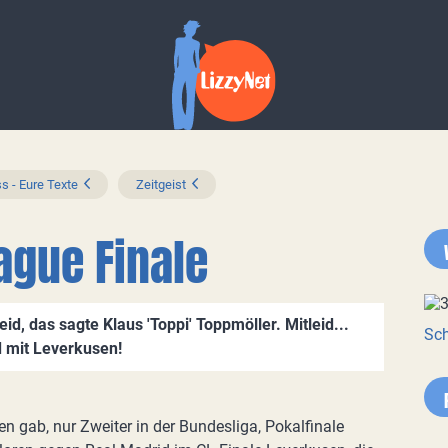
s - Eure Texte
Zeitgeist
gue Finale
id, das sagte Klaus 'Toppi' Toppmöller. Mitleid...
Sch
d mit Leverkusen!
len gab, nur Zweiter in der Bundesliga, Pokalfinale