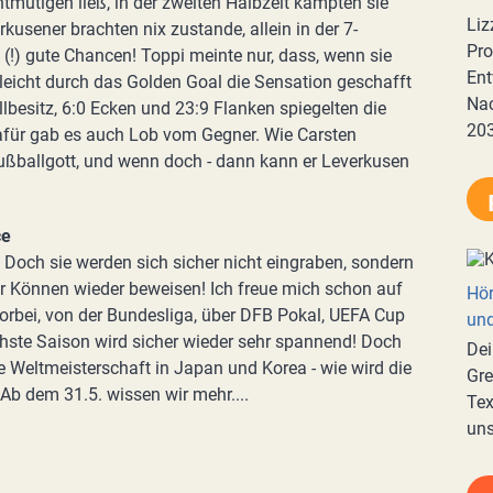
tmutigen ließ, in der zweiten Halbzeit kämpten sie
Liz
kusener brachten nix zustande, allein in der 7-
Pro
 (!) gute Chancen! Toppi meinte nur, dass, wenn sie
Ent
lleicht durch das Golden Goal die Sensation geschafft
Nac
lbesitz, 6:0 Ecken und 23:9 Flanken spiegelten die
20
Dafür gab es auch Lob vom Gegner. Wie Carsten
Fußballgott, und wenn doch - dann kann er Leverkusen
ce
. Doch sie werden sich sicher nicht eingraben, sondern
r Können wieder beweisen! Ich freue mich schon auf
Hör
s vorbei, von der Bundesliga, über DFB Pokal, UEFA Cup
und
hste Saison wird sicher wieder sehr spannend! Doch
Dei
e Weltmeisterschaft in Japan und Korea - wie wird die
Gre
b dem 31.5. wissen wir mehr....
Tex
uns