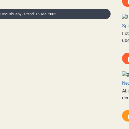
: DevilishBaby - Stand: 16. Mai 2002
Spe
Liz
übe
Neu
Abo
de