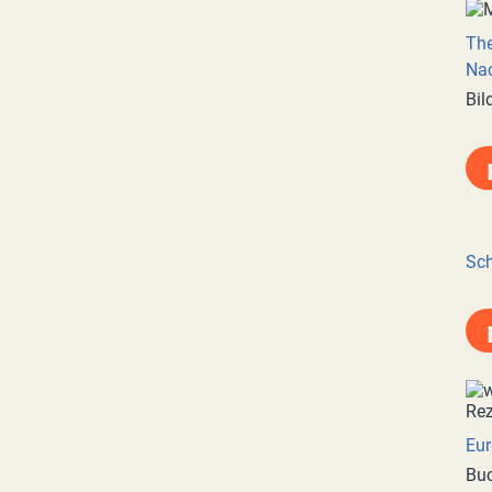
Th
Nac
Bil
Sch
Eur
Buc