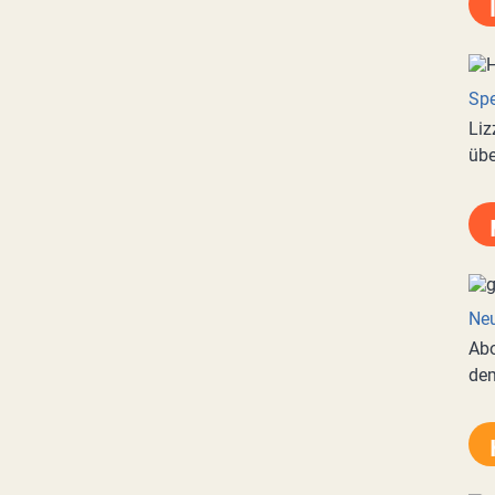
Spe
Liz
übe
Neu
Abo
de