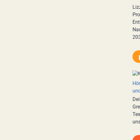
Liz
Pro
Ent
Nac
20
Hör
und
Dei
Gre
Tex
uns