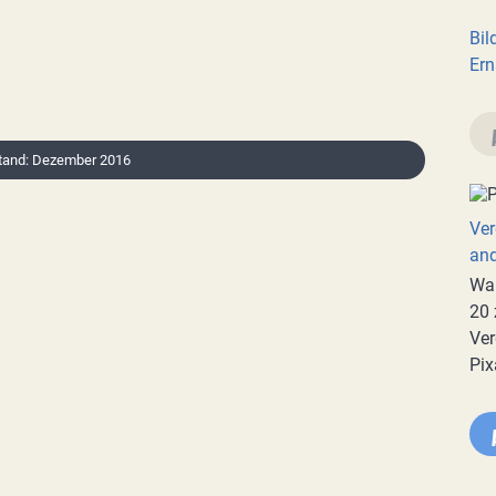
Bil
Ern
tand: Dezember 2016
Ver
an
War
20 
Ver
Pix