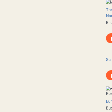
Th
Nac
Bil
Sch
Eur
Buc