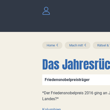
Home
Mach mit!
Rätsel &
Das Jahresrüc
Friedensnobelpreisträger
*Der Friedensnobelpreis 2016 ging an
Landes?*
Kolumbien