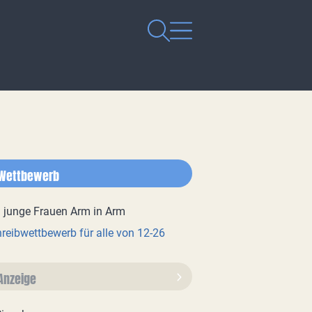
Wettbewerb
reibwettbewerb für alle von 12-26
Anzeige