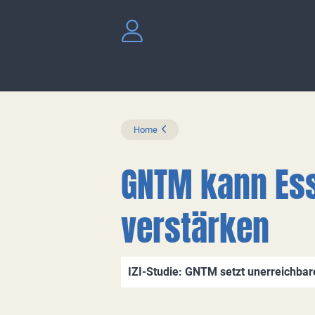
Home
GNTM kann Es
verstärken
IZI-Studie: GNTM setzt unerreichba