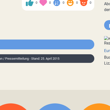
0
0
0
0
0
Abo
de
Eur
Buc
on / Pressemitteilung - Stand: 25. April 2015
Liz