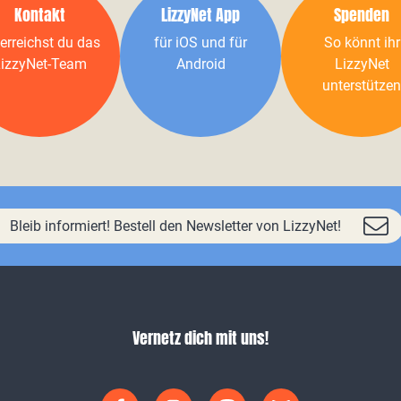
Kontakt
LizzyNet App
Spenden
erreichst du das
für iOS und für
So könnt ihr
izzyNet-Team
Android
LizzyNet
unterstützen
Bleib informiert! Bestell den Newsletter von LizzyNet!
Vernetz dich mit uns!