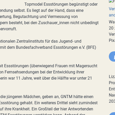
Topmodel Essstörungen begünstigt oder
Ver
 Sendung selbst. Es liegt auf der Hand, dass eine
an
wertung, Begutachtung und Vermessung von
War
rn besteht, bei den Zuschauer_innen nicht unbedingt
20 
ervorruft.
Ver
Pix
ationalen Zentralinstituts für das Jugend- und
n mit dem Bundesfachverband Essstörungen e.V. (BFE)
it Essstörungen (überwiegend Frauen mit Magersucht
von Fernsehsendungen bei der Entwicklung ihrer
Liz
erin war 11 Jahre, weit über die Hälfte war unter 21
Pro
Ent
Nac
lem die jüngeren Mädchen, geben an, GNTM hätte einen
20
 Essstörung gehabt. Ein weiteres Drittel sieht zumindest
uf ihre Krankheit. Ein Großteil der hier Antwortenden