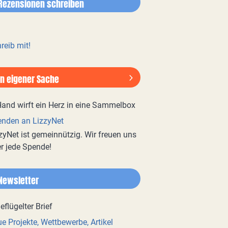
Rezensionen schreiben
reib mit!
In eigener Sache
nden an LizzyNet
zyNet ist gemeinnützig. Wir freuen uns
r jede Spende!
Newsletter
e Projekte, Wettbewerbe, Artikel