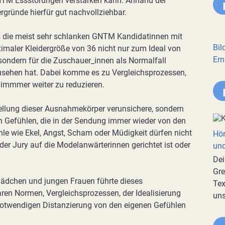
NTM Essstörungen verstärken kann. Anhand der
rgründe hierfür gut nachvollziehbar.
ss die meist sehr schlanken GNTM Kandidatinnen mit
Bil
imaler Kleidergröße von 36 nicht nur zum Ideal von
Ern
sondern für die Zuschauer_innen als Normalfall
usehen hat. Dabei komme es zu Vergleichsprozessen,
 immmer weiter zu reduzieren.
tellung dieser Ausnahmekörper verunsichere, sondern
n Gefühlen, die in der Sendung immer wieder von den
le wie Ekel, Angst, Scham oder Müdigkeit dürfen nicht
Hör
der Jury auf die Modelanwärterinnen gerichtet ist oder
und
Dei
Gre
Mädchen und jungen Frauen führte dieses
Tex
ren Normen, Vergleichsprozessen, der Idealisierung
uns
otwendigen Distanzierung von den eigenen Gefühlen