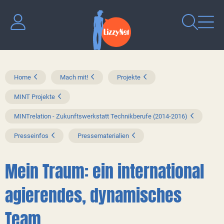
Home
Mach mit!
Projekte
MINT Projekte
MINTrelation - Zukunftswerkstatt Technikberufe (2014-2016)
Presseinfos
Pressematerialien
Mein Traum: ein international
agierendes, dynamisches
Team