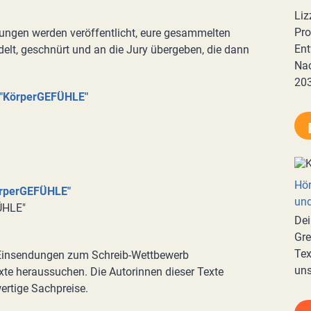
Liz
Pro
dungen werden veröffentlicht, eure gesammelten
Ent
elt, geschnürt und an die Jury übergeben, die dann
Nac
20
 "KörperGEFÜHLE"
Hör
örperGEFÜHLE"
und
ÜHLE"
Dei
Gre
Tex
 Einsendungen zum Schreib-Wettbewerb
uns
te heraussuchen. Die Autorinnen dieser Texte
rtige Sachpreise.