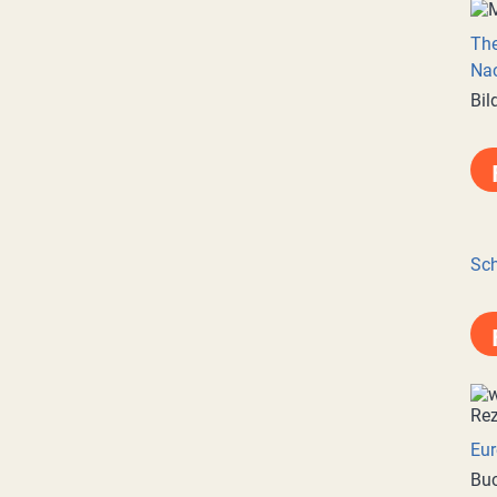
Th
Nac
Bil
Sch
Eur
Buc