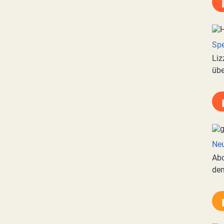
Spe
Liz
übe
Neu
Abo
de