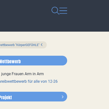
bwettbewerb "KörperGEFÜHLE"
Wettbewerb
reibwettbewerb für alle von 12-26
Projekt