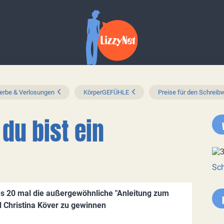
rbe & Verlosungen
KörperGEFÜHLE
Preise für den Schrei
du bist ein
Sch
 20 mal die außergewöhnliche "Anleitung zum
 Christina Köver zu gewinnen