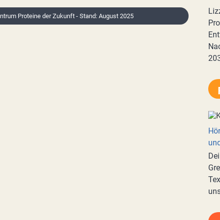
Liz
ntrum Proteine der Zukunft - Stand: August 2025
Pro
Ent
Nac
20
Hör
und
Dei
Gre
Tex
uns