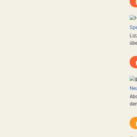
Spe
Liz
übe
Neu
Abo
de