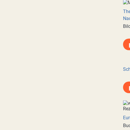
Th
Nac
Bil
Sch
Eur
Buc