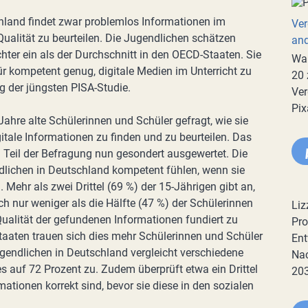
chland findet zwar problemlos Informationen im
Ver
n Qualität zu beurteilen. Die Jugendlichen schätzen
an
ter ein als der Durchschnitt in den OECD-Staaten. Sie
War
ür kompetent genug, digitale Medien im Unterricht zu
20 
g der jüngsten PISA-Studie.
Ver
Pix
Jahre alte Schülerinnen und Schüler gefragt, wie sie
itale Informationen zu finden und zu beurteilen. Das
 Teil der Befragung nun gesondert ausgewertet. Die
ndlichen in Deutschland kompetent fühlen, wenn sie
 Mehr als zwei Drittel (69 %) der 15-Jährigen gibt an,
h nur weniger als die Hälfte (47 %) der Schülerinnen
Liz
 Qualität der gefundenen Informationen fundiert zu
Pro
taaten trauen sich dies mehr Schülerinnen und Schüler
Ent
gendlichen in Deutschland vergleicht verschiedene
Nac
es auf 72 Prozent zu. Zudem überprüft etwa ein Drittel
20
mationen korrekt sind, bevor sie diese in den sozialen