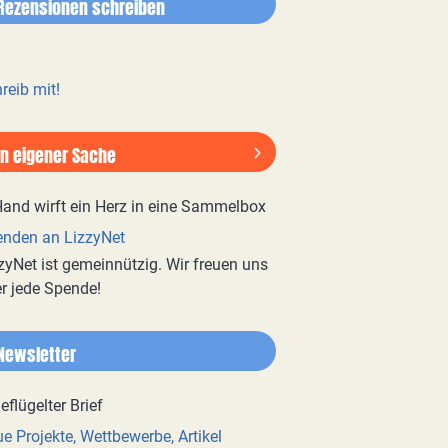
Rezensionen schreiben
reib mit!
In eigener Sache
nden an LizzyNet
zyNet ist gemeinnützig. Wir freuen uns
r jede Spende!
Newsletter
e Projekte, Wettbewerbe, Artikel