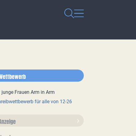
Wettbewerb
reibwettbewerb für alle von 12-26
Anzeige