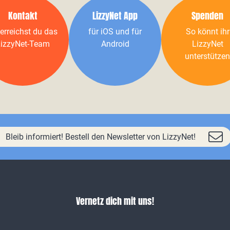
Kontakt
LizzyNet App
Spenden
erreichst du das
für iOS und für
So könnt ihr
izzyNet-Team
Android
LizzyNet
unterstützen
Bleib informiert! Bestell den Newsletter von LizzyNet!
Vernetz dich mit uns!