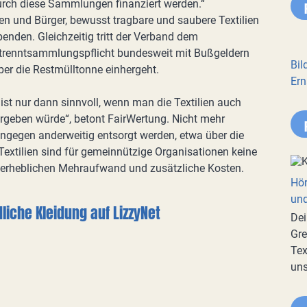
durch diese Sammlungen finanziert werden.“
nen und Bürger, bewusst tragbare und saubere Textilien
nden. Gleichzeitig tritt der Verband dem
etrenntsammlungspflicht bundesweit mit Bußgeldern
Bil
ber die Restmülltonne einhergeht.
Ern
e ist nur dann sinnvoll, wenn man die Textilien auch
ergeben würde“, betont FairWertung. Nicht mehr
hingegen anderweitig entsorgt werden, etwa über die
extilien sind für gemeinnützige Organisationen keine
n erheblichen Mehraufwand und zusätzliche Kosten.
Hör
und
che Kleidung auf LizzyNet
Dei
Gre
Tex
uns