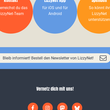
Kontakt
LizzyNet App
Spenden
erreichst du das
für iOS und für
So könnt ihr
izzyNet-Team
Android
LizzyNet
unterstützen
Bleib informiert! Bestell den Newsletter von LizzyNet!
Vernetz dich mit uns!