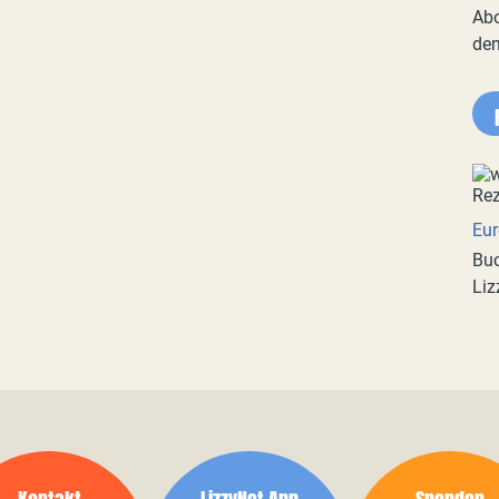
Abo
de
Eur
Buc
Liz