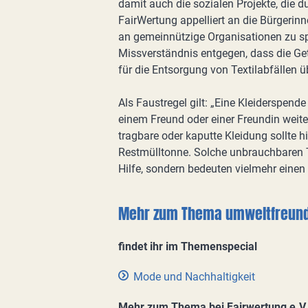
damit auch die sozialen Projekte, die 
FairWertung appelliert an die Bürgerin
an gemeinnützige Organisationen zu spe
Missverständnis entgegen, dass die G
für die Entsorgung von Textilabfällen ü
Als Faustregel gilt: „Eine Kleiderspend
einem Freund oder einer Freundin weit
tragbare oder kaputte Kleidung sollte 
Restmülltonne. Solche unbrauchbaren T
Hilfe, sondern bedeuten vielmehr eine
Mehr zum Thema umweltfreundli
findet ihr im Themenspecial
Mode und Nachhaltigkeit
Mehr zum Thema bei Fairwertung e.V.