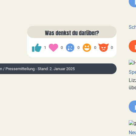
Sch
Was denkst du darüber?
1
0
0
0
0
on / Pressemitteilung - Stand: 2. Januar 2025
Spe
Liz
übe
Neu