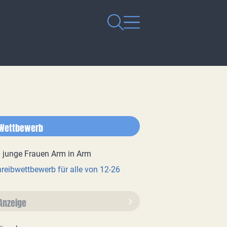
Wettbewerb
reibwettbewerb für alle von 12-26
Anzeige