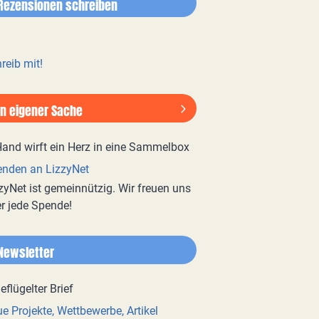
Rezensionen schreiben
reib mit!
In eigener Sache
nden an LizzyNet
zyNet ist gemeinnützig. Wir freuen uns
r jede Spende!
Newsletter
e Projekte, Wettbewerbe, Artikel