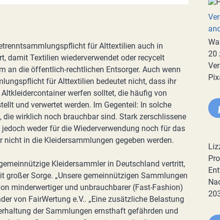
Ver
an
War
etrenntsammlungspflicht für Alttextilien auch in
20 
rt, damit Textilien wiederverwendet oder recycelt
Ver
m an die öffentlich-rechtlichen Entsorger. Auch wenn
Pix
lungspflicht für Alttextilien bedeutet nicht, dass ihr
Altkleidercontainer werfen solltet, die häufig von
llt und verwertet werden. Im Gegenteil: In solche
 die wirklich noch brauchbar sind. Stark zerschlissene
h jedoch weder für die Wiederverwendung noch für das
ar nicht in die Kleidersammlungen gegeben werden.
Liz
Pro
gemeinnützige Kleidersammler in Deutschland vertritt,
Ent
 mit großer Sorge. „Unsere gemeinnützigen Sammlungen
Nac
 von minderwertiger und unbrauchbarer (Fast-Fashion)
20
nder von FairWertung e.V.. „Eine zusätzliche Belastung
hterhaltung der Sammlungen ernsthaft gefährden und