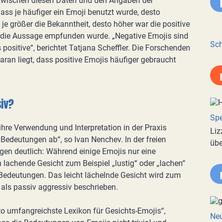
zwischen diesen Daten und den Angaben der
ss je häufiger ein Emoji benutzt wurde, desto
je größer die Bekanntheit, desto höher war die positive
 die Aussage empfunden wurde. „Negative Emojis sind
Sch
 positive“, berichtet Tatjana Scheffler. Die Forschenden
an liegt, dass positive Emojis häufiger gebraucht
siv?
Spe
 ihre Verwendung und Interpretation in der Praxis
Liz
 Bedeutungen ab“, so Ivan Nenchev. In der freien
übe
en deutlich: Während einige Emojis nur eine
lachende Gesicht zum Beispiel „lustig“ oder „lachen“
edeutungen. Das leicht lächelnde Gesicht wird zum
 als passiv aggressiv beschrieben.
ato umfangreichste Lexikon für Gesichts-Emojis“,
Neu