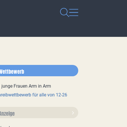
Wettbewerb
reibwettbewerb für alle von 12-26
Anzeige