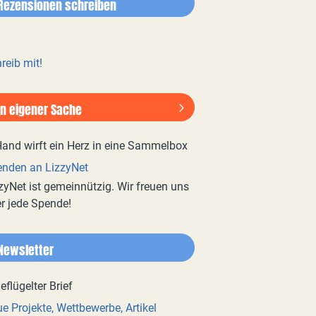
Rezensionen schreiben
reib mit!
In eigener Sache
nden an LizzyNet
zyNet ist gemeinnützig. Wir freuen uns
r jede Spende!
Newsletter
e Projekte, Wettbewerbe, Artikel