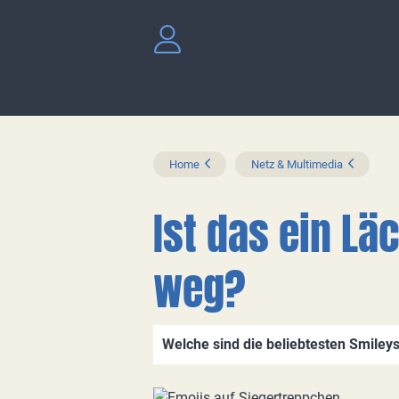
Home
Netz & Multimedia
Ist das ein Lä
weg?
Welche sind die beliebtesten Smiley