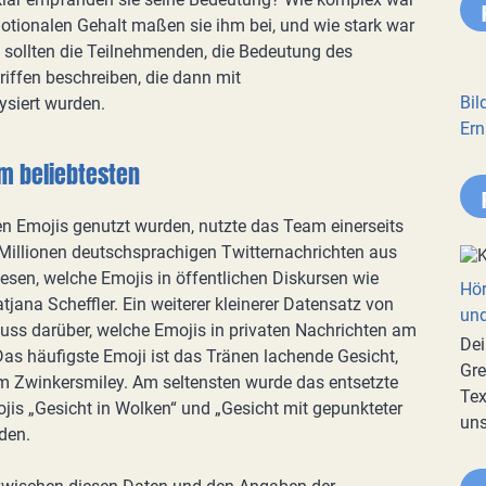
otionalen Gehalt maßen sie ihm bei, und wie stark war
h sollten die Teilnehmenden, die Bedeutung des
riffen beschreiben, die dann mit
Bil
ysiert wurden.
Ern
am beliebtesten
nen Emojis genutzt wurden, nutzte das Team einerseits
 Millionen deutschsprachigen Twitternachrichten aus
esen, welche Emojis in öffentlichen Diskursen wie
Hör
tjana Scheffler. Ein weiterer kleinerer Datensatz von
und
ss darüber, welche Emojis in privaten Nachrichten am
Dei
as häufigste Emoji ist das Tränen lachende Gesicht,
Gre
m Zwinkersmiley. Am seltensten wurde das entsetzte
Tex
ojis „Gesicht in Wolken“ und „Gesicht mit gepunkteter
uns
rden.