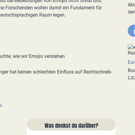
dass die Bedeutungen von Emojis nicht trivial und
Abo
 Die Forschenden wollen damit ein Fundament für
de
deutschsprachigen Raum legen.
chte, wie wir Emojis verstehen
Eur
Buc
er hat keinen schlechten Einfluss auf Rechtschreib-
Liz
n
Was denkst du darüber?