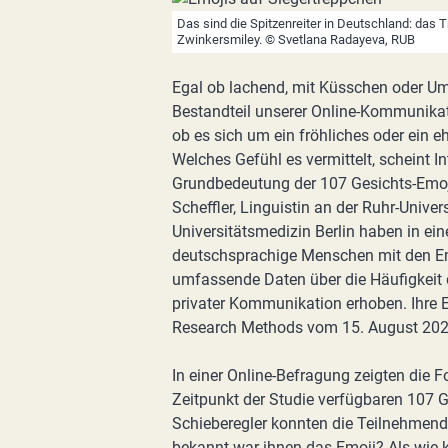
Das sind die Spitzenreiter in Deutschland: das
Zwinkersmiley. © Svetlana Radayeva, RUB
Egal ob lachend, mit Küsschen oder Um
Bestandteil unserer Online-Kommunikati
ob es sich um ein fröhliches oder ein 
Welches Gefühl es vermittelt, scheint I
Grundbedeutung der 107 Gesichts-Emojis
Scheffler, Linguistin an der Ruhr-Unive
Universitätsmedizin Berlin haben in ei
deutschsprachige Menschen mit den Em
umfassende Daten über die Häufigkeit d
privater Kommunikation erhoben. Ihre E
Research Methods vom 15. August 2024
In einer Online-Befragung zeigten die
Zeitpunkt der Studie verfügbaren 107 G
Schieberegler konnten die Teilnehmend
bekannt war ihnen das Emoji? Als wie