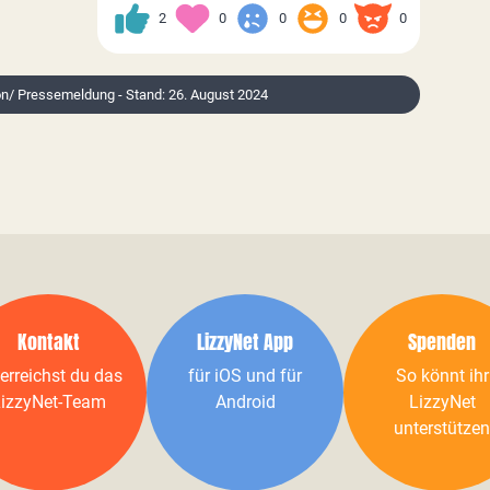
2
0
0
0
0
ion/ Pressemeldung - Stand: 26. August 2024
Kontakt
LizzyNet App
Spenden
erreichst du das
für iOS und für
So könnt ihr
izzyNet-Team
Android
LizzyNet
unterstützen