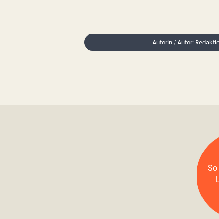
Autorin / Autor: Redakt
So 
L