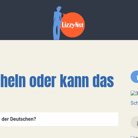
cheln oder kann das
Sch
s der Deutschen?