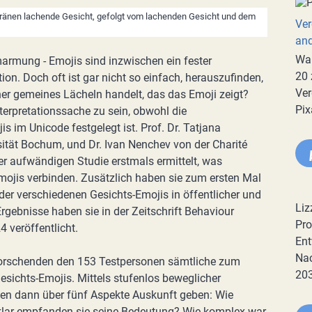
 Tränen lachende Gesicht, gefolgt vom lachenden Gesicht und dem
Ver
an
War
armung - Emojis sind inzwischen ein fester
20 
on. Doch oft ist gar nicht so einfach, herauszufinden,
Ver
eher gemeines Lächeln handelt, das das Emoji zeigt?
Pix
nterpretationssache zu sein, obwohl die
 im Unicode festgelegt ist. Prof. Dr. Tatjana
rsität Bochum, und Dr. Ivan Nenchev von der Charité
ner aufwändigen Studie erstmals ermittelt, was
ojis verbinden. Zusätzlich haben sie zum ersten Mal
er verschiedenen Gesichts-Emojis in öffentlicher und
Liz
rgebnisse haben sie in der Zeitschrift Behaviour
Pro
 veröffentlicht.
Ent
Nac
 Forschenden den 153 Testpersonen sämtliche zum
20
esichts-Emojis. Mittels stufenlos beweglicher
en dann über fünf Aspekte Auskunft geben: Wie
 klar empfanden sie seine Bedeutung? Wie komplex war