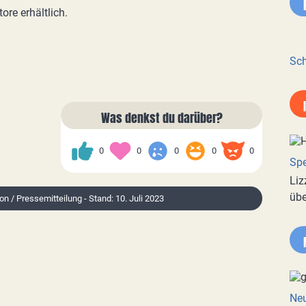
ore erhältlich.
Sch
Was denkst du darüber?
0
0
0
0
0
Spe
Liz
übe
on / Pressemitteilung - Stand: 10. Juli 2023
Neu