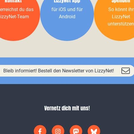
Kontakt
LizzyNet App
Spenden
erreichst du das
für iOS und für
So könnt ihr
izzyNet-Team
Android
LizzyNet
unterstützen
Bleib informiert! Bestell den Newsletter von LizzyNet!
Vernetz dich mit uns!