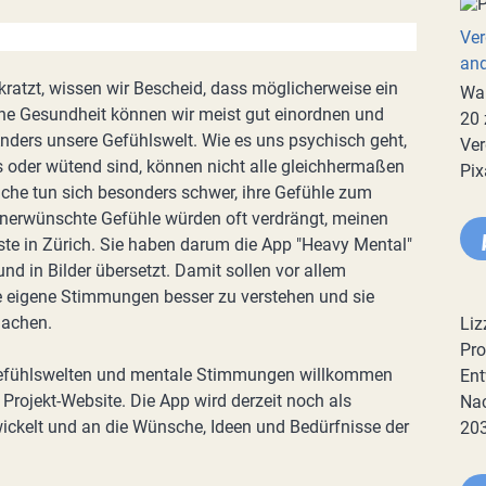
Ver
an
ratzt, wissen wir Bescheid, dass möglicherweise ein
War
che Gesundheit können wir meist gut einordnen und
20 
ders unsere Gefühlswelt. Wie es uns psychisch geht,
Ver
tlos oder wütend sind, können nicht alle gleichhermaßen
Pix
che tun sich besonders schwer, ihre Gefühle zum
 unerwünschte Gefühle würden oft verdrängt, meinen
te in Zürich. Sie haben darum die App "Heavy Mental"
und in Bilder übersetzt. Damit sollen vor allem
re eigene Stimmungen besser zu verstehen und sie
machen.
Liz
Pro
e Gefühlswelten und mentale Stimmungen willkommen
Ent
 Projekt-Website. Die App wird derzeit noch als
Nac
ickelt und an die Wünsche, Ideen und Bedürfnisse der
20