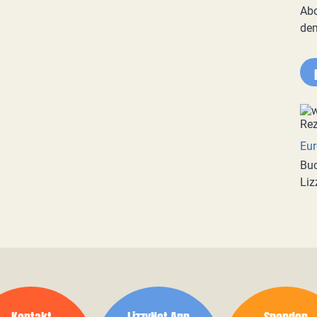
Abo
de
Eur
Buc
Liz