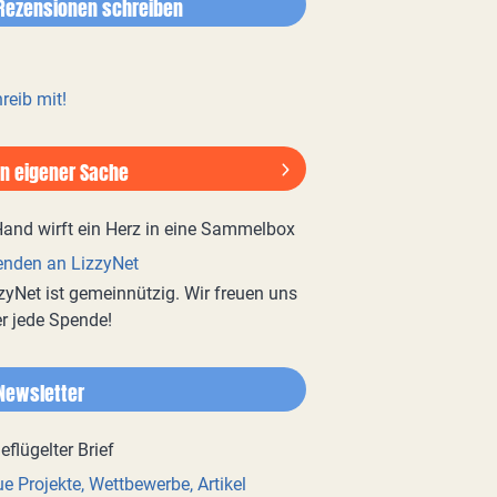
Rezensionen schreiben
reib mit!
In eigener Sache
nden an LizzyNet
zyNet ist gemeinnützig. Wir freuen uns
r jede Spende!
Newsletter
e Projekte, Wettbewerbe, Artikel