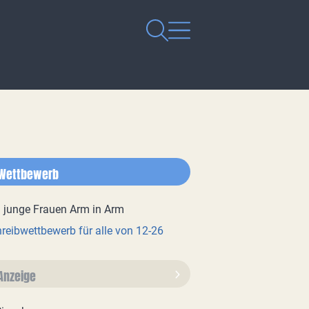
Wettbewerb
reibwettbewerb für alle von 12-26
Anzeige