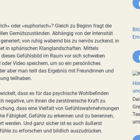
lich» oder «euphorisch»? Gleich zu Beginn fragt die
Bil
len Gemütszuständen. Abhängig von der Intensität
Ern
generiert, von ruhig wabernd bis zu nervös zuckend, in
et in sphärischen Klanglandschaften. Mittels
dieses Gefühlsbild im Raum vor sich schweben
 oder Video speichern, um so ein persönliches
r aber man teilt das Ergebnis mit Freundinnen und
mung teilhaben.
Hör
und
wickelt, dass es für das psychische Wohlbefinden
Dei
h negative, um ihnen die zerstörerische Kraft zu
Gre
chung, dass eine Vielfalt von Gefühlswahrnehmungen
Tex
 Die Fähigkeit, Gefühle zu erkennen und zu benennen,
uns
ert werden. Und ganz sicher ist es auch äußerst
fühle zu erforschen und bildlich auszudrücken.