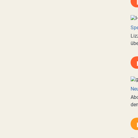
Spe
Liz
übe
Neu
Abo
de