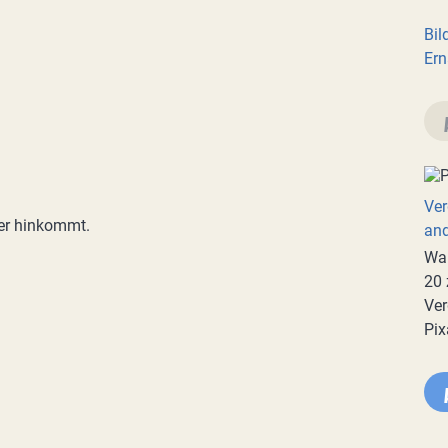
Bil
Ern
Ver
her hinkommt.
an
War
20 
Ver
Pix