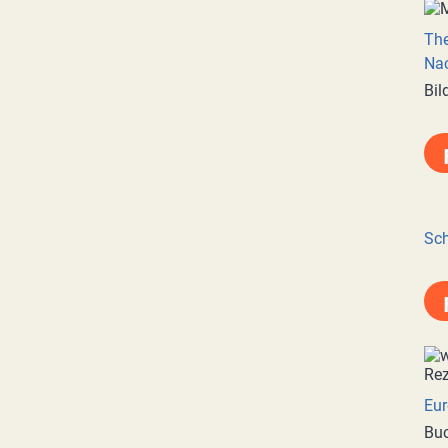
Th
Nac
Bil
Sch
Eur
Buc