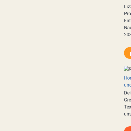
Liz
Pro
Ent
Nac
20
Hör
und
Dei
Gre
Tex
uns