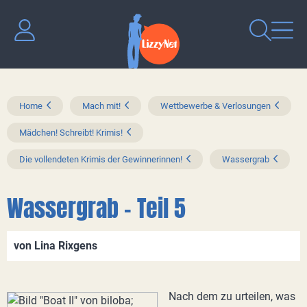
Home
Mach mit!
Wettbewerbe & Verlosungen
Mädchen! Schreibt! Krimis!
Die vollendeten Krimis der Gewinnerinnen!
Wassergrab
Wassergrab - Teil 5
von Lina Rixgens
Nach dem zu urteilen, was