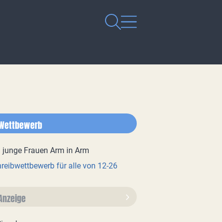
Wettbewerb
reibwettbewerb für alle von 12-26
Anzeige