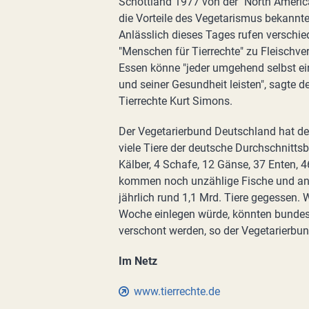
Schottland 1977 von der "North America
die Vorteile des Vegetarismus bekannt
Anlässlich dieses Tages rufen verschi
"Menschen für Tierrechte" zu Fleischv
Essen könne "jeder umgehend selbst ein
und seiner Gesundheit leisten", sagte
Tierrechte Kurt Simons.
Der Vegetarierbund Deutschland hat d
viele Tiere der deutsche Durchschnitts
Kälber, 4 Schafe, 12 Gänse, 37 Enten,
kommen noch unzählige Fische und and
jährlich rund 1,1 Mrd. Tiere gegessen. 
Woche einlegen würde, könnten bundesw
verschont werden, so der Vegetarierbun
Im Netz
www.tierrechte.de