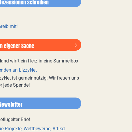
Rezensionen schreiben
reib mit!
In eigener Sache
nden an LizzyNet
zyNet ist gemeinnützig. Wir freuen uns
r jede Spende!
Newsletter
e Projekte, Wettbewerbe, Artikel