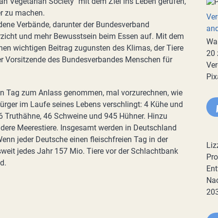
n Vegetarian Society" mit dem Ziel ins Leben gerufen,
er zu machen.
Ver
edene Verbände, darunter der Bundesverband
an
erzicht und mehr Bewusstsein beim Essen auf. Mit dem
War
en wichtigen Beitrag zugunsten des Klimas, der Tiere
20 
 der Vorsitzende des Bundesverbandes Menschen für
Ver
Pix
en Tag zum Anlass genommen, mal vorzurechnen, wie
bürger im Laufe seines Lebens verschlingt: 4 Kühe und
 46 Truthähne, 46 Schweine und 945 Hühner. Hinzu
ere Meerestiere. Insgesamt werden in Deutschland
Wenn jeder Deutsche einen fleischfreien Tag in der
Liz
eit jedes Jahr 157 Mio. Tiere vor der Schlachtbank
Pro
d.
Ent
Nac
20