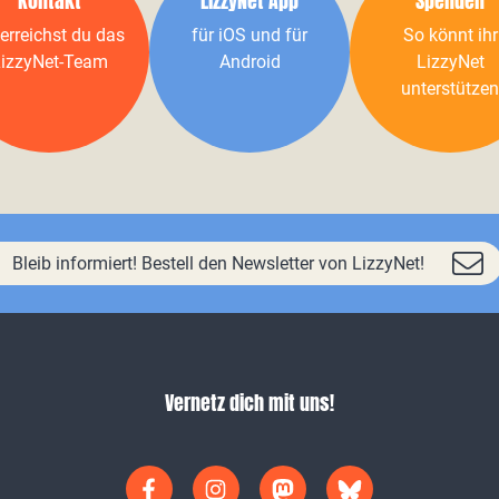
Kontakt
LizzyNet App
Spenden
erreichst du das
für iOS und für
So könnt ihr
izzyNet-Team
Android
LizzyNet
unterstützen
Bleib informiert! Bestell den Newsletter von LizzyNet!
Vernetz dich mit uns!