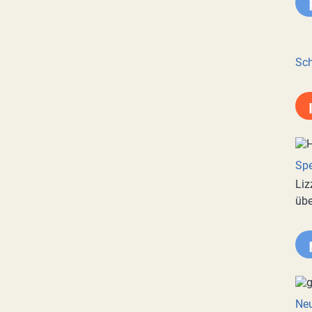
Sch
Spe
Liz
übe
Neu