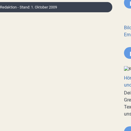
: Redaktion - Stand: 1. Oktober 2009
Bil
Ern
Hör
und
Dei
Gre
Tex
uns