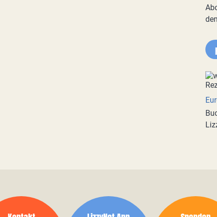
Abo
de
Eur
Buc
Liz