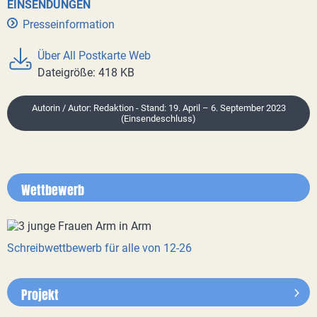
EINSENDUNGEN
Presseinformation
Über All Postkarte Web
Dateigröße: 418 KB
Autorin / Autor: Redaktion - Stand: 19. April – 6. September 2023
(Einsendeschluss)
Wettbewerb
Schreibwettbewerb für alle von 12-26
Projekt