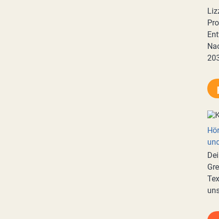
Liz
Pro
Ent
Nac
20
Hör
und
Dei
Gre
Tex
uns