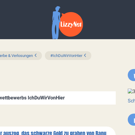
rbe & Verlosungen
#IchDuWirVonHier
vwettbewerbs IchDuWirVonHier
Sch
er auszog, das schwarze Gold zu graben von Banu