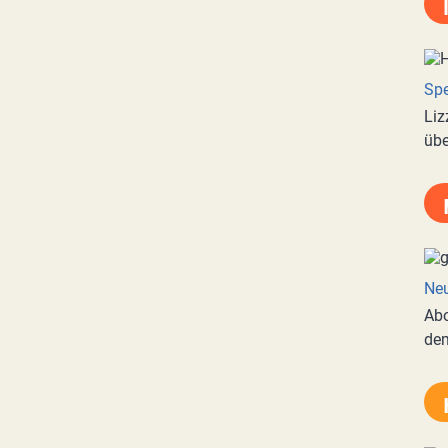
Spe
Liz
übe
Neu
Abo
de