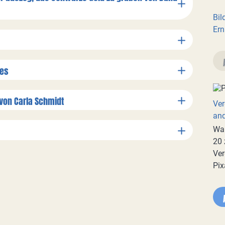
Bil
Ern
ues
 von Carla Schmidt
Ver
an
War
20 
Ver
Pix