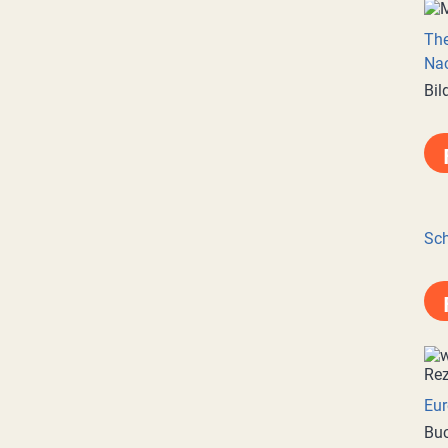
Th
Nac
Bil
Sch
Eur
Buc