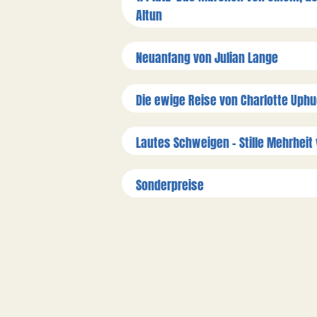
Altun
Neuanfang von Julian Lange
Die ewige Reise von Charlotte Uph
Lautes Schweigen – Stille Mehrheit
Sonderpreise