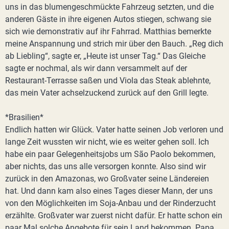
uns in das blumengeschmückte Fahrzeug setzten, und die
anderen Gäste in ihre eigenen Autos stiegen, schwang sie
sich wie demonstrativ auf ihr Fahrrad. Matthias bemerkte
meine Anspannung und strich mir über den Bauch. „Reg dich
ab Liebling“, sagte er, „Heute ist unser Tag.“ Das Gleiche
sagte er nochmal, als wir dann versammelt auf der
Restaurant-Terrasse saßen und Viola das Steak ablehnte,
das mein Vater achselzuckend zurück auf den Grill legte.
*Brasilien*
Endlich hatten wir Glück. Vater hatte seinen Job verloren und
lange Zeit wussten wir nicht, wie es weiter gehen soll. Ich
habe ein paar Gelegenheitsjobs um São Paolo bekommen,
aber nichts, das uns alle versorgen konnte. Also sind wir
zurück in den Amazonas, wo Großvater seine Ländereien
hat. Und dann kam also eines Tages dieser Mann, der uns
von den Möglichkeiten im Soja-Anbau und der Rinderzucht
erzählte. Großvater war zuerst nicht dafür. Er hatte schon ein
paar Mal solche Angebote für sein Land bekommen. Papa