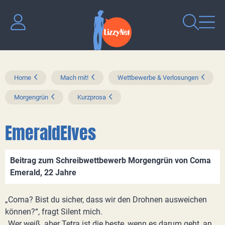
Home
Mach mit!
Wettbewerbe & Verlosungen
Morgengrün
Kurzprosa
EmeraldElves
Beitrag zum Schreibwettbewerb Morgengrün von Coma
Emerald, 22 Jahre
„Coma? Bist du sicher, dass wir den Drohnen ausweichen
können?“, fragt Silent mich.
„Wer weiß, aber Tetra ist die beste, wenn es darum geht, an