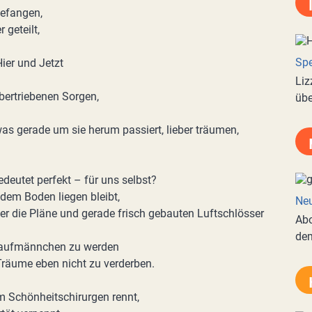
gefangen,
geteilt,
Spe
ier und Jetzt
Liz
übertriebenen Sorgen,
übe
was gerade um sie herum passiert, lieber träumen,
deutet perfekt – für uns selbst?
 dem Boden liegen bleibt,
Neu
r die Pläne und gerade frisch gebauten Luftschlösser
Abo
de
tehaufmännchen zu werden
Träume eben nicht zu verderben.
um Schönheitschirurgen rennt,