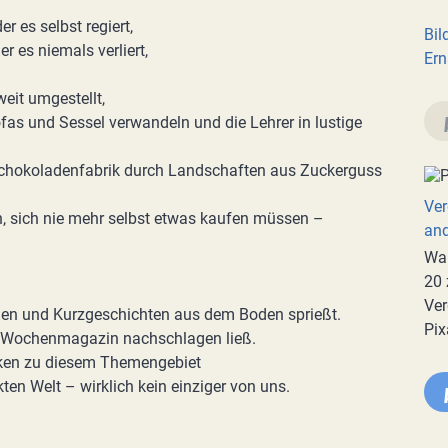
er es selbst regiert,
Bil
r es niemals verliert,
Ern
eit umgestellt,
as und Sessel verwandeln und die Lehrer in lustige
er Schokoladenfabrik durch Landschaften aus Zuckerguss
Ver
, sich nie mehr selbst etwas kaufen müssen –
an
War
20 
Ver
nen und Kurzgeschichten aus dem Boden sprießt.
Pix
gen Wochenmagazin nachschlagen ließ.
ken zu diesem Themengebiet
ten Welt – wirklich kein einziger von uns.