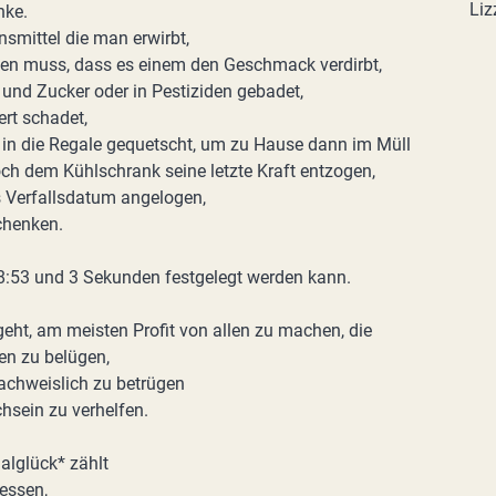
Liz
nke.
ensmittel die man erwirbt,
ben muss, dass es einem den Geschmack verdirbt,
nd Zucker oder in Pestiziden gebadet,
rt schadet,
 in die Regale gequetscht, um zu Hause dann im Müll
ch dem Kühlschrank seine letzte Kraft entzogen,
s Verfallsdatum angelogen,
chenken.
8:53 und 3 Sekunden festgelegt werden kann.
geht, am meisten Profit von allen zu machen, die
en zu belügen,
achweislich zu betrügen
chsein zu verhelfen.
ialglück* zählt
essen,