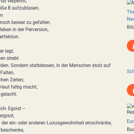
tät verpennt,
öße B aufzublasen,
Th
en
Nac
noch besser zu gefallen.
Bil
leben in der Perversion,
erfektion.
r legt,
en strebt.
lden. Sondern stattdessen, in der Menschen stolz auf
Sch
 Falten,
chen Zeiten;
 Haut faltig macht,
 gelacht.
ich- Egoist –
rgisst,
Eur
 der ein- oder anderen Luxusgewohnheit einschränke,
Buc
 beschenke,