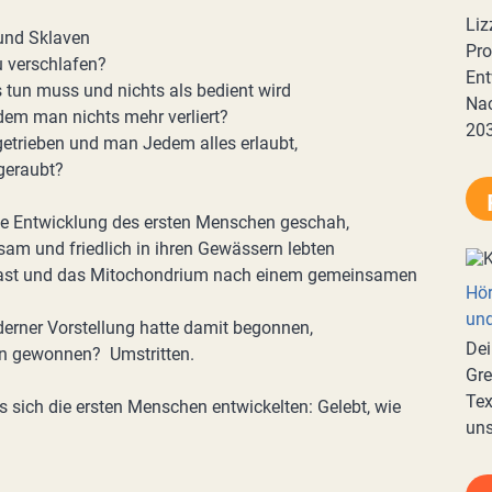
Liz
 und Sklaven
Pro
u verschlafen?
Ent
 tun muss und nichts als bedient wird
Nac
i dem man nichts mehr verliert?
20
 getrieben und man Jedem alles erlaubt,
geraubt?
 die Entwicklung des ersten Menschen geschah,
am und friedlich in ihren Gewässern lebten
oplast und das Mitochondrium nach einem gemeinsamen
Hör
und
derner Vorstellung hatte damit begonnen,
Dei
on gewonnen? Umstritten.
Gre
Tex
ls sich die ersten Menschen entwickelten: Gelebt, wie
uns