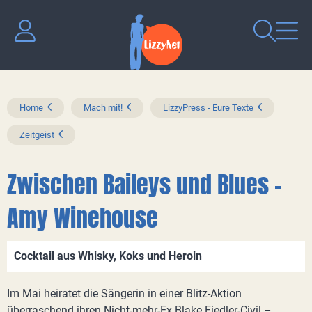
Home
Mach mit!
LizzyPress - Eure Texte
Zeitgeist
Zwischen Baileys und Blues –
Amy Winehouse
Cocktail aus Whisky, Koks und Heroin
Im Mai heiratet die Sängerin in einer Blitz-Aktion
überraschend ihren Nicht-mehr-Ex Blake Fiedler-Civil –