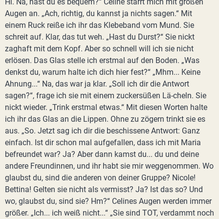
Hi. Na, hast du es bequem?“ Celine starrt mich mit großen
Augen an. „Ach, richtig, du kannst ja nichts sagen.“ Mit
einem Ruck reiße ich ihr das Klebeband vom Mund. Sie
schreit auf. Klar, das tut weh. „Hast du Durst?“ Sie nickt
zaghaft mit dem Kopf. Aber so schnell will ich sie nicht
erlösen. Das Glas stelle ich erstmal auf den Boden. „Was
denkst du, warum halte ich dich hier fest?“ „Mhm... Keine
Ahnung...“ Na, das war ja klar. „Soll ich dir die Antwort
sagen?“, frage ich sie mit einem zuckersüßen Lä-cheln. Sie
nickt wieder. „Trink erstmal etwas.“ Mit diesen Worten halte
ich ihr das Glas an die Lippen. Ohne zu zögern trinkt sie es
aus. „So. Jetzt sag ich dir die beschissene Antwort: Ganz
einfach. Ist dir schon mal aufgefallen, dass ich mit Maria
befreundet war? Ja? Aber dann kamst du... du und deine
andere Freundinnen, und ihr habt sie mir weggenommen. Wo
glaubst du, sind die anderen von deiner Gruppe? Nicole!
Bettina! Gelten sie nicht als vermisst? Ja? Ist das so? Und
wo, glaubst du, sind sie? Hm?“ Celines Augen werden immer
größer. „Ich... ich weiß nicht...“ „Sie sind TOT, verdammt noch