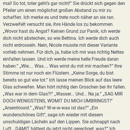
mal! So tot, toter geht’s gar nicht!“ Sie drückt sich gegen den
Pfeiler um einen möglichst großen Abstand zu mir zu
schaffen. Ich merke es und trete noch näher an sie ran.
Verzweifelt versucht sie, ihre Hände los zu bekommen.
„Wovor hast du Angst? Keinen Grund zur Panik, ich werde
dich nicht abstechen, so wie Bettina. Ich werde dich auch
nicht erdrosseln. Nein, Nicole musste mit dieser Variante
vorlieb nehmen. Für dich, ja, habe ich mir was richtig Nettes
einfallen lassen. Und ich werde meine helle Freude daran
haben.“ „Wie.... Was.... Was wirst du mit mir machen?“ Ihre
Stimme ist nur noch ein Flüstern. „Keine Sorge, du bist
bereits so gut wie tot.“ Ich lasse meinen Blick auf das leere
Glas schweifen. Man hört richtig den Groschen bei ihr fallen.
„Was war in dem Glas?!“ „Wasser... Und... Na ja.“ „SAG MIR
DOCH WENIGSTENS, WOMIT DU MICH UMBRINGST!“
„Arsentrioxid.“ „Was? W-w-w-was ist das?“ „Ein
wunderschönes Gift“, sage ich wieder mit diesem
unschuldigen Lächeln auf den Lippen. Sie schnappt nach
Luft. „DAMIT hättest du jetzt nicht gerechnet, was?“ Ich