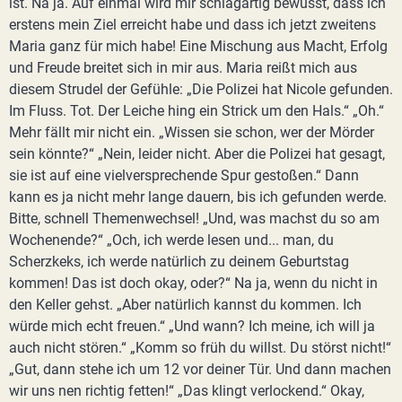
ist. Na ja. Auf einmal wird mir schlagartig bewusst, dass ich
erstens mein Ziel erreicht habe und dass ich jetzt zweitens
Maria ganz für mich habe! Eine Mischung aus Macht, Erfolg
und Freude breitet sich in mir aus. Maria reißt mich aus
diesem Strudel der Gefühle: „Die Polizei hat Nicole gefunden.
Im Fluss. Tot. Der Leiche hing ein Strick um den Hals.“ „Oh.“
Mehr fällt mir nicht ein. „Wissen sie schon, wer der Mörder
sein könnte?“ „Nein, leider nicht. Aber die Polizei hat gesagt,
sie ist auf eine vielversprechende Spur gestoßen.“ Dann
kann es ja nicht mehr lange dauern, bis ich gefunden werde.
Bitte, schnell Themenwechsel! „Und, was machst du so am
Wochenende?“ „Och, ich werde lesen und... man, du
Scherzkeks, ich werde natürlich zu deinem Geburtstag
kommen! Das ist doch okay, oder?“ Na ja, wenn du nicht in
den Keller gehst. „Aber natürlich kannst du kommen. Ich
würde mich echt freuen.“ „Und wann? Ich meine, ich will ja
auch nicht stören.“ „Komm so früh du willst. Du störst nicht!“
„Gut, dann stehe ich um 12 vor deiner Tür. Und dann machen
wir uns nen richtig fetten!“ „Das klingt verlockend.“ Okay,