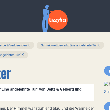
rbe & Verlosungen
Schreibwettbewerb: Eine angelehnte Tür
ngelehnte Tür"
er
Eine angelehnte Tür" von Beltz & Gelberg und
Sch
r. Der Himmel war strahlend blau und die Wärme der