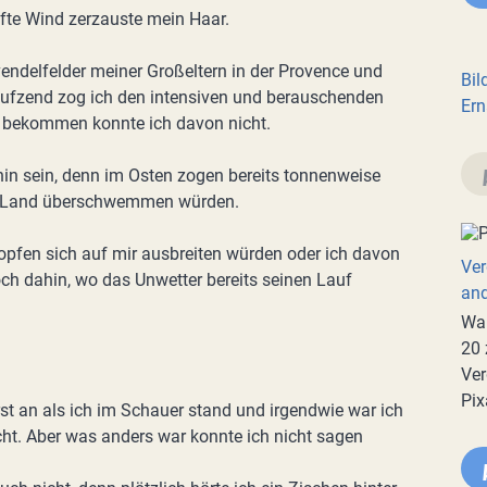
nfte Wind zerzauste mein Haar.
endelfelder meiner Großeltern in der Provence und
Bil
seufzend zog ich den intensiven und berauschenden
Ern
g bekommen konnte ich davon nicht.
n sein, denn im Osten zogen bereits tonnenweise
s Land überschwemmen würden.
ropfen sich auf mir ausbreiten würden oder ich davon
Ver
ch dahin, wo das Unwetter bereits seinen Lauf
an
War
20 
Ver
Pix
rst an als ich im Schauer stand und irgendwie war ich
cht. Aber was anders war konnte ich nicht sagen