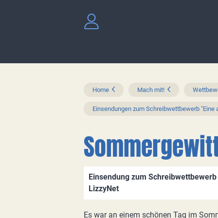
Home
Mach mit!
Wettbewe
Einsendungen zum Schreibwettbewerb "Eine a
Sommergewitt
Einsendung zum Schreibwettbewerb "
LizzyNet
Es war an einem schönen Tag im Somme