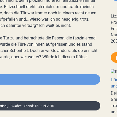
h nicht, denn plötzlich hörte ich ein Zischen hinter
re. Blitzschnell dreht ich mich um und traute meinen
e, doch die Tür war immer noch in einem recht neuen
Liz
aufgefallen und… wieso war ich so neugierig, trotz
Pro
ich dahinter verbarg? Ich weiß es nicht.
Ent
Nac
e Tür zu und betrachtete die Fasern, die faszinierend
20
wurde die Türe von innen aufgerissen und es stand
cher Schönheit. Doch er wirkte anders, als ob er nicht
würde, aber wer war er? Würde ich diesem Rätsel
Hör
und
Dei
Gre
Tex
hrissi, 18 Jahre - Stand: 15. Juni 2010
uns