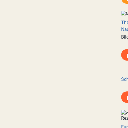
Th
Nac
Bil
Sch
Eur