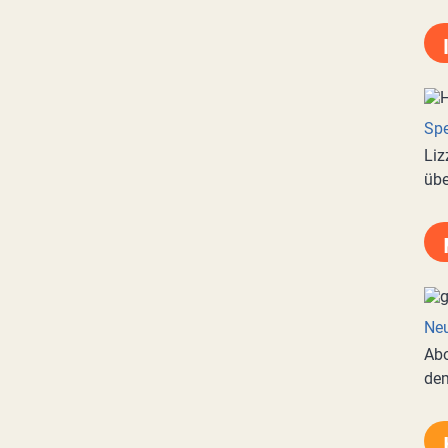
Spe
Liz
übe
Neu
Abo
de