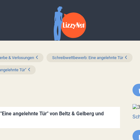
rbe & Verlosungen
Schreibwettbewerb: Eine angelehnte Tür
ngelehnte Tür"
Eine angelehnte Tür" von Beltz & Gelberg und
Sch