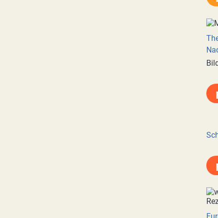
Th
Nac
Bil
Sch
Eur