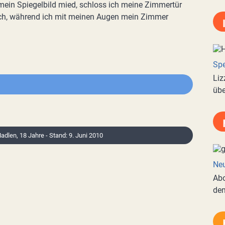
mein Spiegelbild mied, schloss ich meine Zimmertür
rch, während ich mit meinen Augen mein Zimmer
Spe
Liz
übe
Madlen, 18 Jahre - Stand: 9. Juni 2010
Neu
Abo
de