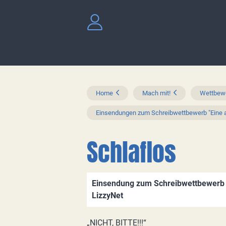
Home
Mach mit!
Wettbewe
Einsendungen zum Schreibwettbewerb "Eine a
Schlaflos
Einsendung zum Schreibwettbewerb "
LizzyNet
„NICHT, BITTE!!!“