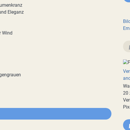
lumenkranz
 und Eleganz
Bil
Ern
r Wind
Ver
rgengrauen
an
War
20 
Ver
Pix