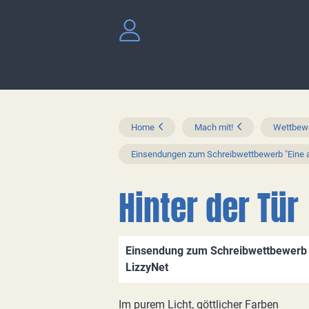
Home
Mach mit!
Wettbewe
Einsendungen zum Schreibwettbewerb "Eine a
Hinter der Tür
Einsendung zum Schreibwettbewerb "
LizzyNet
Im purem Licht, göttlicher Farben