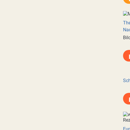
Th
Nac
Bil
Sch
Eur