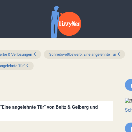
rbe & Verlosungen
Schreibwettbewerb: Eine angelehnte Tür
ngelehnte Tür"
Eine angelehnte Tür" von Beltz & Gelberg und
Sch