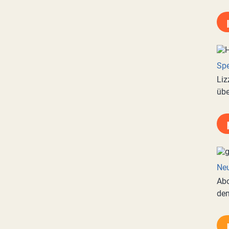
Spe
Liz
übe
Neu
Abo
de