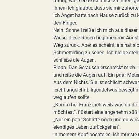
traurig war, setzte ich mich zu ihnen,
ihnen. Ich glaubte, dass sie mir zuhört
ich Angst hatte nach Hause zurück zu ke
den Finger.
Nein. Schnell reiße ich mich aus dieser 
Wiese, diese Rosen beginnen mir Angst
Weg zurück. Aber es scheint, als hat sic
Schmetterling zu sehen. Ich bleibe ste
schließe die Augen.
Plopp. Das Geräusch erschreckt mich. I
und reiße die Augen auf. Ein paar Meter
Aus dem Nichts. Sie ist schlicht schwa
leicht angelehnt. Irgendetwas bewegt 
weglaufen sollte.
„Komm her Franzi, ich weiß was du dir
möchtest“, flüstert eine angenehm süß
„Nur ein paar Schritte noch und du wir
elendiges Leben zurückgehen“.
In meinem Kopf pochte es. Ich müsste 