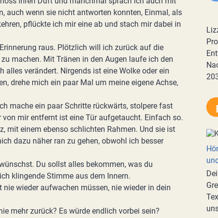
 genoss ihren Duft und manchmal sprach ich auch mit
en, auch wenn sie nicht antworten konnten, Einmal, als
hren, pflückte ich mir eine ab und stach mir dabei in
Liz
Pro
Erinnerung raus. Plötzlich will ich zurück auf die
Ent
 zu machen. Mit Tränen in den Augen laufe ich den
Nac
h alles verändert. Nirgends ist eine Wolke oder ein
20
hen, drehe mich ein paar Mal um meine eigene Achse,
ch mache ein paar Schritte rückwärts, stolpere fast
 von mir entfernt ist eine Tür aufgetaucht. Einfach so.
rz, mit einem ebenso schlichten Rahmen. Und sie ist
mich dazu näher ran zu gehen, obwohl ich besser
Hör
und
 wünschst. Du sollst alles bekommen, was du
Dei
lich klingende Stimme aus dem Innern.
Gre
st nie wieder aufwachen müssen, nie wieder in dein
Tex
uns
nie mehr zurück? Es würde endlich vorbei sein?