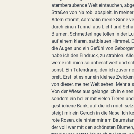
atemberaubende Welt eintauchen, abges
Straßen von Nairobi abspielt. In meiner
Adern strömt, Adrenalin meine Sinne ve
durch einen Tunnel aus Licht und Schall
Blumen, Schmetterlinge tollen in der L
auf einem klaren, sattblauen Himmel. Ei
die Augen und ein Gefühl von Geborgen
habe ich den Eindruck, zu strahlen. All
werde ich mich so unbeschwert und sch
sonst. Ein Tatendrang, den ich zuvor 
breit. Erst ist es nur ein kleines Zwick
von dieser, meiner Welt sehen. Mehr al
Von der Wiese aus gelange ich in eine
sondern ein heller mit vielen Tieren u
gestrichene Bank, auf die ich mich set
steigt mir ein Geruch in die Nase. Ich
rote Rosen, die hinter mir am Baumstam
der voll war mit den schönsten Blumen,