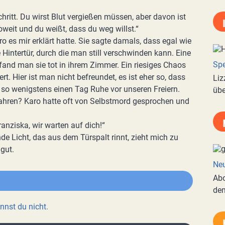
chritt. Du wirst Blut vergießen müssen, aber davon ist
weit und du weißt, dass du weg willst.“
ro es mir erklärt hatte. Sie sagte damals, dass egal wie
e Hintertür, durch die man still verschwinden kann. Eine
Spe
fand man sie tot in ihrem Zimmer. Ein riesiges Chaos
rt. Hier ist man nicht befreundet, es ist eher so, dass
Liz
 so wenigstens einen Tag Ruhe vor unseren Freiern.
übe
fahren? Karo hatte oft von Selbstmord gesprochen und
ranziska, wir warten auf dich!“
e Licht, das aus dem Türspalt rinnt, zieht mich zu
 gut.
Neu
Abo
de
nnst du nicht.