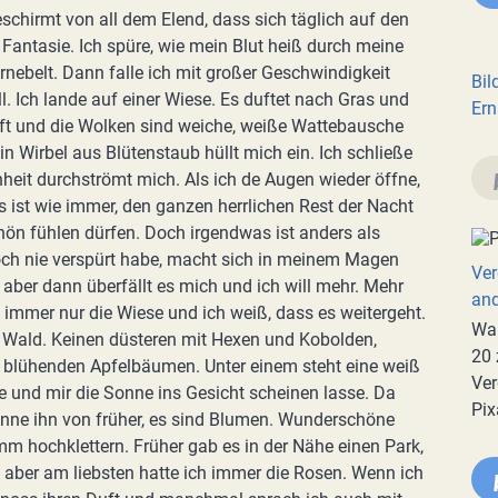
chirmt von all dem Elend, dass sich täglich auf den
 Fantasie. Ich spüre, wie mein Blut heiß durch meine
rnebelt. Dann falle ich mit großer Geschwindigkeit
Bil
. Ich lande auf einer Wiese. Es duftet nach Gras und
Ern
uft und die Wolken sind weiche, weiße Wattebausche
n Wirbel aus Blütenstaub hüllt mich ein. Ich schließe
heit durchströmt mich. Als ich de Augen wieder öffne,
es ist wie immer, den ganzen herrlichen Rest der Nacht
ön fühlen dürfen. Doch irgendwas ist anders als
noch nie verspürt habe, macht sich in meinem Magen
Ver
en aber dann überfällt es mich und ich will mehr. Mehr
an
s immer nur die Wiese und ich weiß, dass es weitergeht.
War
n Wald. Keinen düsteren mit Hexen und Kobolden,
20 
nd blühenden Apfelbäumen. Unter einem steht eine weiß
Ver
ze und mir die Sonne ins Gesicht scheinen lasse. Da
Pix
 kenne ihn von früher, es sind Blumen. Wunderschöne
m hochklettern. Früher gab es in der Nähe einen Park,
 aber am liebsten hatte ich immer die Rosen. Wenn ich