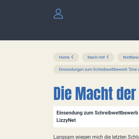
Home
Mach mit!
Wettbewe
Einsendungen zum Schreibwettbewerb "Eine a
Die Macht der
Einsendung zum Schreibwettbewerb "
LizzyNet
Langsam wiegen mich die letzten Schluc