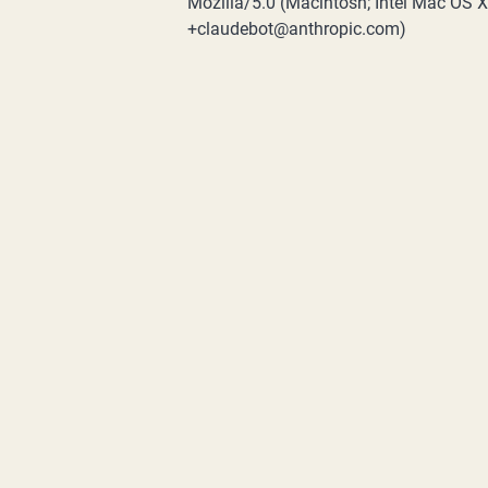
Mozilla/5.0 (Macintosh; Intel Mac OS 
+claudebot@anthropic.com)