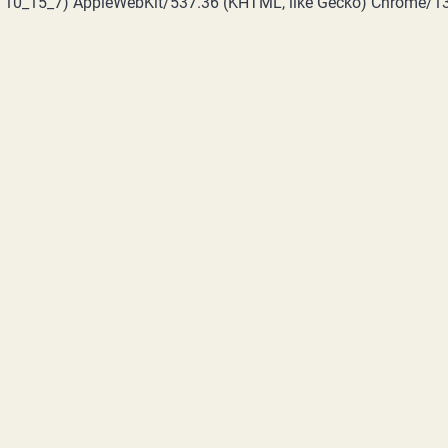
X 10_15_7) AppleWebKit/537.36 (KHTML, like Gecko) Chrome/131